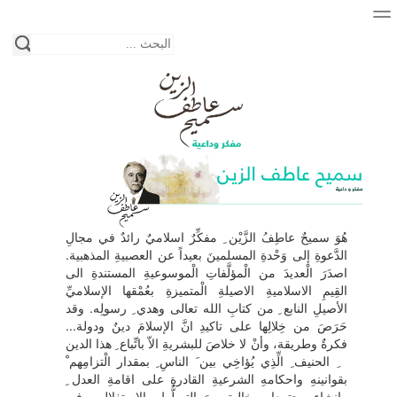
الصفحة الرئيسية
نبذة عن حياة الكاتب
هُوَ سميحٌ عاطِفُ الزَّيْن ِ مفكِّرٌ اسلاميٌ رائدٌ في مجالِ
الدَّعوةِ إلى وَحْدةِ المسلمينَ بعيداً عن العصبيةِ المذهبية.
المكتبة
اصدَرَ الْعديدَ من الْمؤلَّفاتِ الْموسوعيةِ المستندةِ الى
القِيمِ الاسلاميةِ الاصيلةِ الْمتميزةِ بعُمْقها الإسلاميِّ
الأصيلِ النابع ِ من كتابِ الله تعالى وهدي ِ رسولِه. وقد
فئات الكتب
حَرَصَ من خِلالِها على تاكيدِ انَّ الإسلامَ دينٌ ودولة...
فكرةٌ وطريقة، وأنْ لا خلاصَ للبشريةِ الاّ باتِّباع ِ هذا الدين
دور النشر
ِ الحنيف ِ الِّذِي يُؤاخِي بين َ الناسِ ِ بمقدار الْتزامِهم ْ
بقوانينهِ واحكامهِ الشرعيةِ القادرةِ على اقامةِ العدل ِ
التواصل معنا
وانشاءِ مجتمعاتٍ خاليةٍ مِنَ التسلُّطِ والاستغلال. وفي