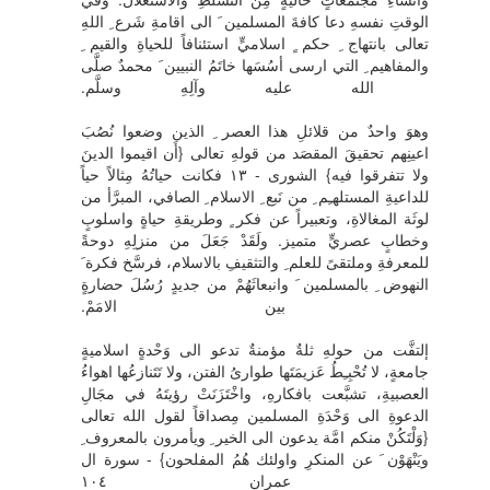
الوقتِ نفسهِ دعا كافةَ المسلمين َ الى اقامةِ شَرع ِ اللهِ
تعالى بانتهاج ِ حكم ٍ اسلاميٍّ استئنافاً للحياةِ والقيم ِ
والمفاهيم ِ التي ارسى أسُسَها خاتَمُ النبيين َ محمدٌ صلَّى
الله عليه وآلِهِ وسلَّم.
وهوَ واحدٌ من قلائلِ هذا العصر ِ الذين وضعوا نُصُبَ
اعينِهم تحقيقَ المقصَد من قولهِ تعالى {أَن اقيموا الدينَ
ولا تتفرقوا فيه} الشورى - ١٣ فكانت حياتُهُ مِثالاً حياً
للداعيةِ المستلهـِم ِ من نَبع ِ الاسلام ِ الصافي، المبرَّأ من
لوثَة المغالاةِ، وتعبيراً عن فكر ٍ وطريقةِ حياةٍ واسلوبٍ
وخطابٍ عصريٍّ متميز. ولَقَدْ جَعَلَ من منزلِهِ دوحةً
للمعرفةِ وملتقىً للعلم ِ والتثقيفِ بالاسلام، فرسَّخ فكرة َ
النهوض ِ بالمسلمين َ وانبعاثَهُمْ من جديدٍ رُسُلَ حضارةٍ
بين الامَمْ.
إلتفَّت من حولهِ ثلةٌ مؤمنةٌ تدعو الى وَحْدةٍ اسلاميةٍ
جامعةٍ، لا تُحْبِـِطُ عَزيمَتَها طوارىُ الفتن، ولا تَتَنازعُها اهواءُ
العصبيةِ، تشبَّعت بافكارهِ، واخْتَزَنَتْ رؤيتَهُ في مجَالِ
الدعوةِ الى وَحْدَةِ المسلمين مِصداقاً لقول الله تعالى
{وَلْتَكُنْ منكم امَّة يدعون الى الخير ِ ويأمرون بالمعروف ِ
ويَنْهَوْن َ عن المنكرِ واولئك هُمُ المفلحون} - سورة ال
عمران ١٠٤