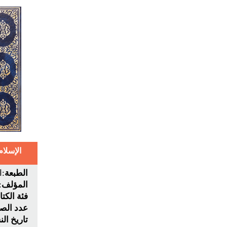
الإسلام و
الطبعة
:ا
المؤلف
:
فئة الكت
عدد الص
تاريخ ال