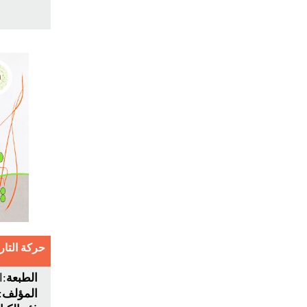
حركة التار
الطبعة
:ا
المؤلف
: