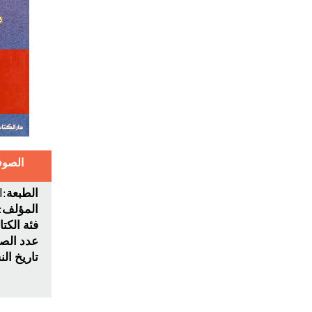
الصوف
الطبعة
:ا
المؤلف
:
فئة الكت
عدد الص
تاريخ ال