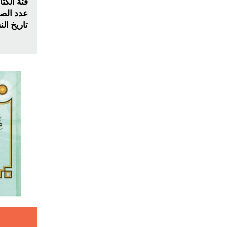
فئة الكت
عدد الص
تاريخ ال