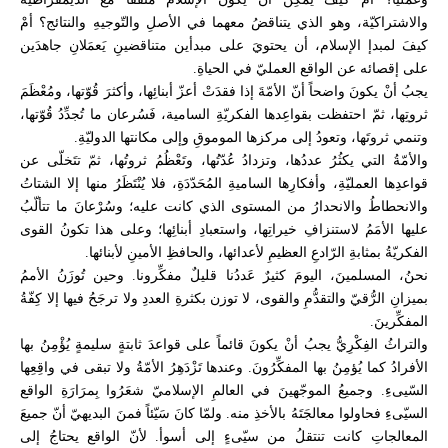
والاشتراكيّة، وهو الذي يتناقضُ معهما في الأصلِ والتّوجيهِ والنتائج؟ أمْ
كيفَ لمبدإ الإسلام، أن يحتويَ على مبدأين متناقضينِ يَعمَلانِ جاهدَين
على إقصائه عن الواقع العمليّ في الحياةِ.
يجبُ أنْ يكونَ واضحاً أنّ الأمّةَ إذا فقدَتْ أعزّ أبنائِها، وأكثرَ قُوّتها، ومُعْظَمَ
ثروتِها، ثمّ احتفظت بقواعِدها الفكريّةِ السامية، فَسُرعان ما تُجدِّدُ قُوّتها،
وتنمي ثروتَها، وتعودُ إلى مركزها الموموقِ وإلى مكانتها الدوليّةِ.
والأمّةُ التي يكثُرُ عددُها، وتزدادُ عُدّتُها، وتَعْظُمُ ثروتُها، ثمّ تتَخلّى عن
قواعدِها العمليّةِ، وأفكارِها الساميةِ المُحَدّدَةِ، فلا يُنْتَظَرُ منها إلا الشتاتُ
والانحطاطُ والانحدارُ من المستوى الذي كانت عليه؛ وسُرْعانَ ما تتألّبُ
عليها الأمَمُ لاستنزافِ خيراتِها، واستعبادِ أبنائِها؛ وعلى هذا تكونُ القوى
الفكريّةُ بمثابةِ الرّادعِ العظيمِ لأعدائها، والحافظِ الأمينِ لأبنائها.
نحنُ، المسلمينَ، اليومَ كثيرٌ عَددُنا قليلٌ مفكِّرونا. وحين تُوزَنُ الأممُ
بميزانِ الرُّقيّ والتقدُّمِ والقوى، لا توزن بكثرةِ العددِ ولا ترجَحُ فيها إلا كِفّةُ
المفكِّرينَ.
والتراثُ الفِكْرِيُّ يجبُ أنْ يكونَ قائماً على قواعدَ ثابتةٍ سليمةٍ يُؤْمِنُ بها
الأفرادُ كما يُؤمِنُ بها المفكِّرُونَ. وعندها تَزْدَهِرُ الأمّةُ ولا تبقى في واقِعِها
السّيىءِ. وجميعُ الموجّهينَ في العالمِ الإسلاميّ شعَرُوا بِمرَارَةِ الواقع
السيّىءِ فحاولوا معالجَتَهُ بالأخذِ منه. ولمّا كانَ سَيّئاً فمنَ البديهيّ أنّ جميعَ
المعالجاتِ كانت تنتقلُ من سيّىءٍ إلى أسوأ. لأنّ الواقع يحتاجُ إلى