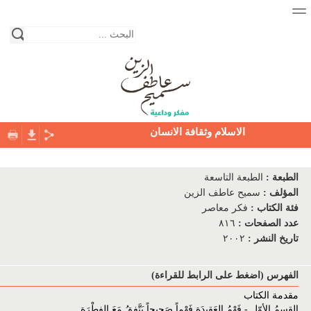
الاسلام وثقافة الانسان
الصفحة الرئيسية
الطبعة
:
الطبعة التاسعة
نبذة عن حياة الكاتب
المؤلف
:
سميح عاطف الزين
فئة الكتاب
:
فكر معاصر
المكتبة
عدد الصفحات
:
٨١٦
تاريخ النشر
:
٢٠٠٢
فئات الكتب
دور النشر
الفهرس (اضغط على الرابط للقراءة)
مقدمة الكتاب
التواصل معنا
القسمُ الأوّل - فَهْمُ العَقِيدَةِ فَهْماً صَحِيحاً يَتَّفِقُ مَعَ الفِطْرَة