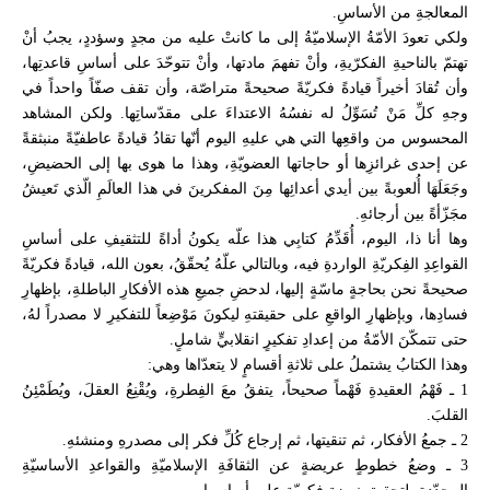
المعالجةِ من الأساسِ.
ولكي تعودَ الأمّةُ الإسلاميّةُ إلى ما كانتْ عليه من مجدٍ وسؤددٍ، يجبُ أنْ
تهتمّ بالناحيةِ الفكرّيةِ، وأنْ تفهمَ مادتها، وأنْ تتوحّدَ على أساسِ قاعدتِها،
وأن تُقادَ أخيراً قيادةً فكريّةً صحيحةً متراصّة، وأن تقف صفّاً واحداً في
وجهِ كلِّ مَنْ تُسَوِّلُ له نفسُهُ الاعتداءَ على مقدّساتِها. ولكن المشاهد
المحسوس من واقعِها التي هي عليهِ اليوم أنّها تقادُ قيادةً عاطفيّةً منبثقةً
عن إحدى غرائزِها أو حاجاتها العضويّةِ، وهذا ما هوى بها إلى الحضيضِ،
وجَعَلَهَا أُلعوبةً بين أيدي أعدائِها مِنَ المفكرينَ في هذا العالَمِ الّذي تَعيشُ
مجَزّأةً بين أرجائهِ.
وها أنا ذا، اليوم، أُقَدِّمُ كتابِي هذا علّه يكونُ أداةً للتثقيفِ على أساسِ
القواعِدِ الفِكريّةِ الواردةِ فيه، وبالتالي علّهُ يُحقّقُ، بعون الله، قيادةً فكريّةً
صحيحةً نحن بحاجةٍ ماسّةٍ إليها، لدحضِ جميعِ هذه الأفكارِ الباطلةِ، بإظهارِ
فسادِها، وبإظهارِ الواقعِ على حقيقتهِ ليكونَ مَوْضِعاً للتفكيرِ لا مصدراً لهُ،
حتى تتمكّنَ الأمّةُ من إعدادِ تفكيرٍ انقلابيٍّ شاملٍ.
وهذا الكتابُ يشتملُ على ثلاثةِ أقسامٍ لا يتعدّاها وهي:
1 ـ فَهْمُ العقيدةِ فَهْماً صحيحاً، يتفقُ معَ الفِطرةِ، ويُقْنِعُ العقلَ، ويُطَمْئِنُ
القلبَ.
2 ـ جمعُ الأفكار، ثم تنقيتها، ثم إرجاع كُلِّ فكر إلى مصدرهِ ومنشئهِ.
3 ـ وضعُ خطوطٍ عريضةٍ عن الثقافَةِ الإسلاميّةِ والقواعدِ الأساسيّةِ