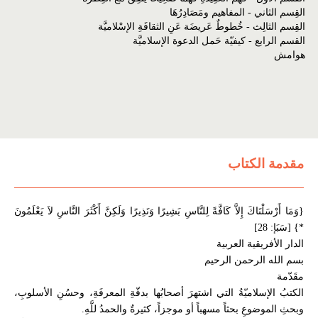
القِسم الثاني - المفاهيم ومَصَادِرُهَا
القِسم الثالِث - خُطوطٌ عَريضَة عَنِ الثقافَةِ الإسْلاميَّة
القسم الرابع - كيفيّة حَمل الدعوة الإسلاميَّة
هوامش
مقدمة الكتاب
{وَمَا أَرْسَلْنَاكَ إِلاَّ كَافَّةً لِلنَّاسِ بَشِيرًا وَنَذِيرًا وَلَكِنَّ أَكْثَرَ النَّاسِ لاَ يَعْلَمُونَ
*} [سَبَإ: 28]
الدار الأفريقية العربية
بسم الله الرحمن الرحيم
مقَدّمة
الكتبُ الإسلاميّةُ التي اشتهرَ أصحابُها بدقّةِ المعرفَةِ، وحسُنِ الأسلوبِ،
وبحثِ الموضوعِ بحثاً مسهباً أو موجزاً، كثيرةٌ والحمدُ للَّهِ.