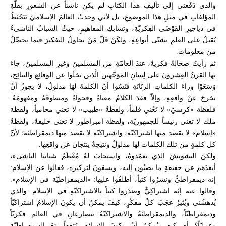
والذي دَفَعني إلى تأليفِ هذا الكتابِ لم يكن ناشئاً عن الشعورِ بقلّةِ
المؤلفاتِ في مثلِ هذا الموضوعِ، بل لأني وجدتُ العالمَ الإسلاميّ يَتَخَبّطُ
في دياجيرِ الفَوْضَى الفِكريّةِ، وتشابكِ المفاهيمِ، حيثُ الشبابُ الناشىءُ
يُقبلُ على العلمِ بشتّى أنواعِهِ، ولكَنْ قَلّ مَنْ يحاولُ التفكيرَ فيما يحصِّلُ
من معلومات.
ثم رأيتُ ضحالةً فكريةً، عندَ العامّةِ من المسلمينَ وغيرِ المسلمينَ، جاءَ
بها القرنُ العِشرونَ على لِسانِ الموَجّهين الَّذين تخلّوا عن الوقائِعِ والنتائِج،
وَسَعَوْا وراءَ الكلماتِ الرنّانَةِ فنَسُوا أنّ الكلمةَ لهَا مدلولٌ، لا يجوزُ أنْ
تخرجَ عنْ واقعِهِ، وإلاّ فقدَ الكلامُ معناهُ وفحواهُ ومنطوقَهُ ومفهومَهُ.
فلفظة «كرسيّ» لا تَعْني قلماً، ولفظةُ «طبيب» لا تعني محامياً، ولفظة
ملك لا تعني رئيساً للجمهوريّة، ولفظة امبراطور لا تعني خليفةً، ولفظةُ
«إسلام» لا يقصد منها اشتراكيّة، واشتراكيّة لا يقصد منها ديمقراطيّة؛ لأنّ
كل كلمةٍ من تلك الكلمات لها مدلولٌ ونتيجةٌ ينتجان عن واقعِها.
ولكنّ التشويشَ الذي تعمّدوهُ، واستجابَ لهُ مُعْظَمُ شبابنا الناشىء،
أبعدَهم عن حقيقةِ ما يصبُون إليه، ويسعَونَ لتركيزه، فقالوا عن الإسلام:
إنه ديمقراطيٌّ ونشرُوا كتباً، أطلقُوا عليها: «الديمقراطيّة في الإسلام».
وقالوا عنه إنّه اشتراكِيٌّ وصَدّروا كتباً بالاشتراكيّةِ في الإسلام. والذي
يُدهشُني ويُثيرُ عجَبَ كلِّ مفكِّرٍ، كيفَ يمكنُ أن يكونَ الإسلامُ اشتراكيّاً
وديمقراطيّاً، والديمقراطيّةُ والاشتراكيّةُ تتصارعانِ في العالم فكريّاً
وعمليّاً؟ أم كيف يُمكِنُ أنْ يكونَ الإسلام مُتفقاً مَعَ الديمقراطيّة