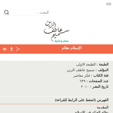
الإسلام نظام
الصفحة الرئيسية
الطبعة
:
الطبعة الاولى
نبذة عن حياة الكاتب
المؤلف
:
سميح عاطف الزين
فئة الكتاب
:
فكر معاصر
المكتبة
عدد الصفحات
:
٦٣٩
تاريخ النشر
:
٢٠١٠
فئات الكتب
دور النشر
الفهرس (اضغط على الرابط للقراءة)
المقَدمة
التواصل معنا
نظام الحكم في الإسلام