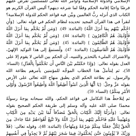
الإسلامي والدولة الإسلامية وأوامر الله تعالى للمسلمين تفرض عليهم
فرضًا واجبًا إقامة الحكم وفقًا لما شرعه دينهم؟ أليس القرآن الكريم هو
الكتاب الذي أنزله ربُّ العالمين وبيَّن فيه قواعد الحكم للدولة الإسلامية؟
لنقرأ في هذا القرآن المجيد تحديده لنظام الحكم في قوله تعالى: {وَأَنِ
احْكُم بَيْنَهُم بِمَا أَنزَلَ اللّهُ} (المائدة: 49). {وَمَن لَّمْ يَحْكُم بِمَا أَنزَلَ اللّهُ
فَأُوْلَـئِكَ هُمُ الْكَافِرُونَ } (المائدة: 44). {وَمَن لَّمْ يَحْكُم بِمَا أنزَلَ اللّهُ
فَأُوْلَـئِكَ هُمُ الظَّالِمُونَ } (المائدة: 45). {وَمَن لَّمْ يَحْكُم بِمَا أَنزَلَ اللّهُ
فَأُوْلَـئِكَ هُمُ الْفَاسِقُونَ} (المائدة: 47). ولْنستمعْ إلى هذا التوكيد الإلهيّ،
والاشتراك المليء بالتحذير والتنبيه، أن الحكم بين الناس لا يقوم إلا على
العدل بقوله تعالى: {وَإِذَا حَكَمْتُم بَيْنَ النَّاسِ أَن تَحْكُمُواْ بِالْعَدْلِ} (النساء:
58)، ثم لِنتأملْ هذا الخطاب الموجَّه للمؤمنين يأمرهم بطاعة الله
والرسول، ثم بطاعة الحكم الذي يطبق منهاج الله تعالى على الأرض
بقوله عزَّ وجلَّ: {يَا أَيُّهَا الَّذِينَ آمَنُواْ أَطِيعُواْ اللّهَ وَأَطِيعُواْ الرَّسُولَ وَأُوْلِي
الأَمْرِ مِنكُمْ} (النساء: 59).
ثم لِنلاحظْ هذا التكامل في قواعد الحكم، والله سبحانه يوجهُ رسولَهُ
محمدًا صلى الله عليه وآله وسلم إلى طريقة الحكم الصحيح بقوله
تعالى: {وَأَنزَلْنَا إِلَيْكَ الْكِتَابَ بِالْحَقِّ مُصَدِّقاً لِّمَا بَيْنَ يَدَيْهِ مِنَ الْكِتَابِ
وَمُهَيْمِناً عَلَيْهِ فَاحْكُم بَيْنَهُم بِمَا أَنزَلَ اللّهُ وَلاَ تَتَّبِعْ أَهْوَاءهُمْ عَمَّا جَاءكَ مِنَ
الْحَقِّ لِكُلٍّ جَعَلْنَا مِنكُمْ شِرْعَةً وَمِنْهَاجاً} (المائدة: 48)، وقوله تعالى: {فَلاَ
وَرَبِّكَ لاَ يُؤْمِنُونَ حَتَّىَ يُحَكِّمُوكَ فِيمَا شَجَرَ بَيْنَهُمْ ثُمَّ لاَ يَجِدُواْ فِي أَنفُسِهِمْ