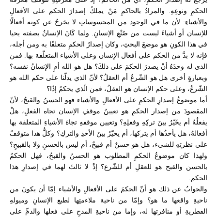
الحكمِ ونوعِهِ. والمرادُ بالحاكمِ مَنْ يملكُ إصدارَ الحكم على الأفعالِ
والأشياءِ: لأن ما في الوجود من المحسوساتِ لا يخرجُ عن كونه أفعالًا
للإنسان أو أشياءَ ليست من صُنْعِ الإنسانِ. ولما كَانَ الإنسانُ بصفته يحيا
في هذا الكونِ هو موضعَ البحثِ، وكان إصدارُ الحكمِ متعلقًا به ومن أجله،
فإنه لا بدَّ من الحكم على أفعال الإنسان وعلى الأشياء المتعلّقة بها. فمن
الذي له وحدَهُ أنْ يصدرَ الحكمَ على ذلكَ؟ هل هو الله أمِ الإنسانُ نفسه؟
وبعبارةٍ أخرى هل هو الشّرعُ أم العقلُ؟ لأنّ الذي يدلّنا على حكم الله هو
الشّرعُ، وعلى حكم الإنسان هو العقلُ، فمن الّذي يحكمُ إذًا؟
أما موضوعُ إصدارِ الحكمِ على الأفعالِ والأشياء فهو الحسنُ والقبحُ، لأنّ
المقصودَ من إصدار الحكمِ هو تعيينُ موقفِ الإنسان تجاه الفعلِ، هلْ
يفعلُهُ أم يخَيّرُ بينَ تركِهِ وفعلِهِ؟ وتعيين موقفهِ تجاهَ الأشياءِ المتعلقة بها
أفعالهُ، هل يأخذُها أم يتركها، أم يخيّرُ بينَ الأخذِ والتركِ؟ وكلُّ هذا متوقفٌ
على نظرتِهِ للشيء، هل هو حسنٌ أم قبيحٌ، أم ليس بالحسنِ ولا بالقبيحِ؟
ولهذا كان موضوعُ الحكمِ المطلوب هو الحسنُ والقبحُ، فهل الحكمُ
بالحسن والقبح هو للعقلِ أم للشّرع؟ إذْ لا ثالثَ لهما في إصدارِ هذا
الحكم.
والجوابُ عن ذلك هو أنّ الحكمَ على الأفعالِ والأشياء إمّا أن يكونَ من
ناحيةِ واقعها ما هو؟ وإمّا من ناحية ملاءمتِها لطبع الإنسانِ وميولهِ
الفطريةِ أو منافرتها له، وإما من ناحيةِ المدحِ على فعلها والذمِّ على