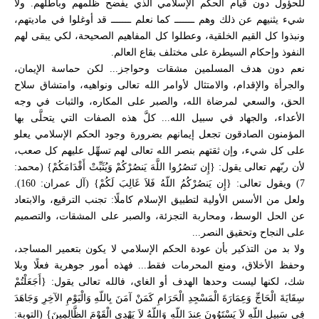
للحؤول دون قيام الحكم الإسلامي الذي يفضح ظلمهم وباطلهم. ولا
شيء يثنيهم عن ذلك وهم ـــــــ كما نعلم ـــــــ قد أوغلوا في ماديتهم،
ونبذوا كل القيم الخلقية، وعطلوا كل المفاهيم الصحيحة، لكي يبقى لهم
النفوذ وإحكام السيطرة على مختلف بقاع العالم.
نعم دون هدف المسلمين مشقات وحواجز... لكن حماسة الإيمان،
والجرأة والإقدام، والامتثال لأوامر الله تعالى ونواهيه، وامتشاق سلاح
الحق، والسعي لمرضاة الله، والصبر على المكاره، والثبات في وجه
الأعداء، والجهاد في سبيل الله... كلَّ هذه الصفات التي يتحلَّى بها
المؤمنون الصادقون تجعل إيمانهم بضرورة وجود الحكم الإسلامي يعلو
على كل شيء، وإن ثقتهم بنصر الله تعالى لهم تسهِّل عليهم كل صعب،
لأن ربّهم تعالى يقول: {إِن تَنصُرُوا اللَّهَ يَنصُرْكُمْ وَيُثَبِّتْ أَقْدَامَكُمْ} (محمد:
7) ويقول تعالى: {إِن يَنصُرْكُمُ اللّهُ فَلاَ غَالِبَ لَكُمْ} (آل عمران: 160).
ولعل من الأسس الأولية لتطبيق الإسلام كاملًا: تجنب الترقيع، والابتعاد
عن الحل الوسط، ومحاربة التجزئة، والصبر على المشقات، والتصميم
على النجاح وتحقيق النصر...
ولا بد من التذكير بأن عودة الحكم الإسلامي لا يكون بتعمير المساجد،
وحفظ الأخلاق، ومنع المحرمات فقط... فهذه أمور جوهرية فعلًا وبلا
شك، لكنها ليست وحدها الهدف أو الغاي، فالله تعالى يقول: {أَجَعَلْتُمْ
سِقَايَةَ الْحَاجِّ وَعِمَارَةَ الْمَسْجِدِ الْحَرَامِ كَمَنْ آمَنَ بِاللّهِ وَالْيَوْمِ الآخِرِ وَجَاهَدَ
فِي سَبِيلِ اللّهِ لاَ يَسْتَوُونَ عِندَ اللّهِ وَاللّهُ لاَ يَهْدِي الْقَوْمَ الظَّالِمِينَ} (التوبة: