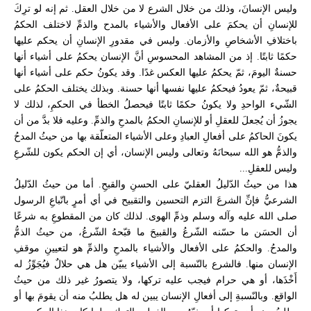
وليس الإنسانَ، وذلك من خلال الشرع لا من خلال العقل. ثم إنه لو ترِكَ
للإنسانِ أن يحكمَ على الأفعال والأشياء بالمدح والذمِّ لاختلف الحكمُ
باختلافِ الأشخاصِ والأزمان. وليس في مقدورِ الإنسانِ أن يحكم عليها
حكمًا ثابتًا. إذ من المشاهد المحسوسِ أنَّ الإنسان يحكمُ على أشياء أنها
حسنةٌ اليومَ، ثمّ يحكمُ عليها العكس غدًا. وقد يكونُ حكم على أشياء أنها
قبيحةٌ، ثمّ يعودُ فيحكمُ عليها نفسها أنها حسنة. وبذلك يختلف الحكمُ على
الشّيء الواحدِ ولا يكونُ حكمًا ثابتًا فيحصلُ الخطأ في الحكمِ، لذلك لا
يجوزُ أن يُجعلَ للعقلِ أو للإنسانِ الحكمُ بالمدحِ والذمِّ. وعليه فلا بدَّ من أن
يكونَ الحاكمُ على أفعالِ العبادِ وعلى الأشياء المتعلّقة بها من حيثُ المدحُ
والذمُّ هو الله سبحانَهُ وتعالى وليس الإنسان، أي إن الحكم يكون للشّرعِ
وليس للعقلِ...
هذا من حيثُ الدّليلُ العقليّ على الحسنِ والقبحِ. أما من حيثُ الدّليلُ
الشرعيُّ فإنِّ الشرعَ التزم التحسين والتقبيح في أي أمرٍ باتّباعِ الرسول
صلى الله عليه وآله وسلم وذمِّ الهوى. لذلك كان من المقطوعِ به شرعًا
أن الحسَن ما حسّنه الشّرعُ والقبيحَ ما قبّحهُ الشّرعُ، من حيثُ الذمُّ
والمدحُ. والحكمُ على الأفعال والأشياء بالمدحِ والذمِّ هو لتعيينِ موقفِ
الإنسان منها. فالشرع بالنّسبة إلى الأشياء يبيّن هل هي حلالٌ فيُجَوِّزُ له
أَخْذَها، أو هي حرام فيجب عليه تركها، ولا يتصورُ غير ذلك من حيثُ
الواقع. وبالنّسبةِ إلى أفعالِ الإنسان يبين له هل يطلبُ منه أن يقومَ بها أو