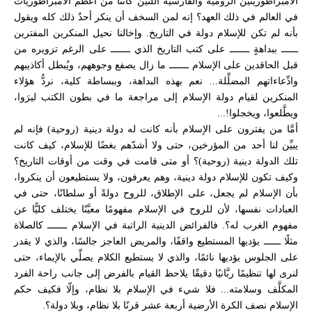
الامبراطوريتين الرومية والفارسية اللتين كانتا من أعظم الامبراطوريات
في العالم في ذلك العهد؟ إنه لمن السخف أن ينكر أحدٌ ذلك كله ويقول
بأنه لم تكن للإسلام دولة في التاريخ. وإخالنا نحيل المنكرين المفترين
ــــــ ببداهةٍ ـــــــ على كتب التاريخ الذي ـــــــ على الرغم تزويره من
قبل الحاقدين على الإسلام ـــــــ ما زال يصفع وجوههم، ويُبطل أكاذيبهم
وادِّعاءاتهم المضلِّلة... نعم بهذه البداهة، وببساطة كلية، نردُّ هؤلاء
المنكرين لقيام دولة الإسلام إلى مراجعة ما في بطون الكتب ليرَوا،
ويطَّلعوا، ويخجلوا!...
أمَّا من يفترون على الإسلام بأنه كانت له دولة دينية (روحية) فإنه لم
يبيِّن لنا أحد من المؤرخين، حتى ولا أشدّهم بغضًا للإسلام، كيف كانت
تلك الدولة دينية (روحية)؟ أو متى قامت في وقت من أوقات التاريخ؟
وكيف تكون للإسلام دولة دينية، وهم يعرفون، ولا يستطيعون أن ينكروا،
بأن الإسلام لم يجعل، على الإطلاق، للروح دولةً أو سلطانًا، حتى في
العبادات نفسها، لأن للروح في الإسلام مفهومًا معيَّنًا يختلف كليًّا عن
مفهوم الغرب له؟. فالفرائض الدينية الراتبة في الإسلام ـــــــ كالصلاة
مثلًا ــــــ يؤديها المستطيع واقفًا، والمريض العاجز جالسًا، والذي لا يقدر
على الجلوس يؤديها نائمًا، والذي لا يستطيع الكلام يصلِّي بالإيماء، حتى
لنرى لها تنظيمًا ربَّانيًا دقيقًا يلاحظ القيام بالفرض إلى جانب راحة الفرد
المكلَّف وسلامته... فلا شيء في الإسلام بلا نظام، وإلّا فكيف حكم
الإسلام نصف الكرة الأرضية أربعة عشر قرنًا بلا نظام، وبلا دولة؟.