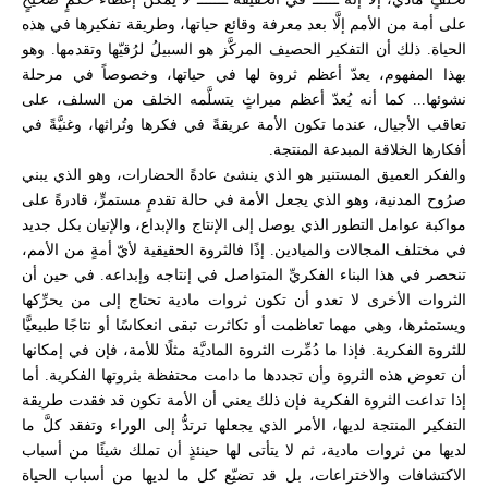
على أمة من الأمم إلَّا بعد معرفة وقائع حياتها، وطريقة تفكيرها في هذه
الحياة. ذلك أن التفكير الحصيف المركَّز هو السبيلُ لرُقيّها وتقدمها. وهو
بهذا المفهوم، يعدّ أعظم ثروة لها في حياتها، وخصوصاً في مرحلة
نشوئها... كما أنه يُعدّ أعظم ميراثٍ يتسلَّمه الخلف من السلف، على
تعاقب الأجيال، عندما تكون الأمة عريقةً في فكرها وتُراثها، وغنيَّةً في
أفكارها الخلاقة المبدعة المنتجة.
والفكر العميق المستنير هو الذي ينشئ عادةً الحضارات، وهو الذي يبني
صرُوح المدنية، وهو الذي يجعل الأمة في حالة تقدمٍ مستمرٍّ، قادرةً على
مواكبة عوامل التطور الذي يوصل إلى الإنتاج والإبداع، والإتيان بكل جديد
في مختلف المجالات والميادين. إذًا فالثروة الحقيقية لأيّ أمةٍ من الأمم،
تنحصر في هذا البناء الفكريِّ المتواصل في إنتاجه وإبداعه. في حين أن
الثروات الأخرى لا تعدو أن تكون ثروات مادية تحتاج إلى من يحرِّكها
ويستمثرها، وهي مهما تعاظمت أو تكاثرت تبقى انعكاسًا أو نتاجًا طبيعيًّا
للثروة الفكرية. فإذا ما دُمِّرت الثروة الماديَّة مثلًا للأمة، فإن في إمكانها
أن تعوض هذه الثروة وأن تجددها ما دامت محتفظة بثروتها الفكرية. أما
إذا تداعت الثروة الفكرية فإن ذلك يعني أن الأمة تكون قد فقدت طريقة
التفكير المنتجة لديها، الأمر الذي يجعلها ترتدُّ إلى الوراء وتفقد كلَّ ما
لديها من ثروات مادية، ثم لا يتأتى لها حينئذٍ أن تملك شيئًا من أسباب
الاكتشافات والاختراعات، بل قد تضيّع كل ما لديها من أسباب الحياة