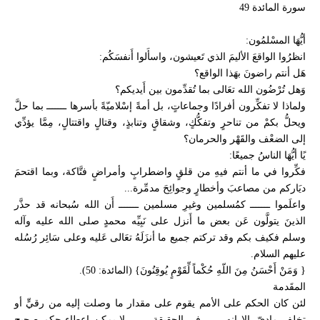
سورة المائدة 49
أيُّهَا المسْلمُون:
انظرُوا الواقعَ الأليمَ الذي تَعيشون، واسأَلوا أَنفسَكُم:
هَل أنتم راضونَ بهَذا الواقع؟
وَهل تُرْضُون الله تعَالى بما تُقدِّمون بين أَيديكم؟
ولماذا لا تفكِّرون أفرادًا وجماعاتٍ، بل أمةً إسْلاميّةً بأسرها ـــــــ بما حلَّ
ويحلُّ بكمْ من تناحرٍ وتفكُّكٍ، وشقاقٍ وتنابذٍ، وقتالٍ واقتتالٍ، مِمَّا يؤدِّي
إلى الضعْف والقَهْر والحرمان؟
يًا أيُّهَا الناسُ جميعًا:
فكِّروا في ما أنتم فيهِ من قلقٍ واضطرابٍ وأمراضٍ فتَّاكة، وبما اقتحمَ
ديَاركم من مصاعبَ وأخطارٍ وجوائِحَ مدمِّرة...
واعلَموا ـــــــ كمُسلمين وغيرِ مسلمين ـــــــ أَن الله سُبحانه قد حذَّر
الذينَ يتولَّون عَن بعض ما أَنزل على نَبِيِّه محمدٍ صلى الله عليه وآله
وسلم فكيف بكم وقد تركتم جميع ما أنزَلَهُ تعَالى عَليه وعلى سَائِر رُسُله
عليهم السلام.
{ وَمَنْ أَحْسَنُ مِنَ اللّهِ حُكْماً لِّقَوْمٍ يُوقِنُونَ} (المائدة: 50).
المقَدمة
لئن كان الحكم على الأمم يقوم على مقدار ما وصلت إليه من رقيٍّ أو
تخلفٍ ماديّ، إلا إنه ــــــ في الحقيقة ـــــــ لا يمكن إعطاء حكمٍ صحيحٍ