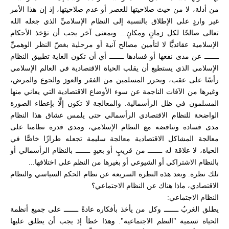
من أدلة، لا من حيث صلاحيتها للعصر أو عدم صلاحيتها، إذ إن هذا الأمر
غير واردٍ على الإطلاق بالنسبة إلى النظام الإسلاميِّ الذي جعله الله
تعالى صالحًا لكل زمانٍ ومكانٍ... وبمعنى آخر يجب أن تؤخذ الأحكام
الإسلامية عقائديًّا لا لتأمين مصالح آنية أو مرحلية بغضّ النظر الوهميِّ
ـــــــ عن مدى نفعها أو فسادها ـــــــ أي أن تكون الغاية تطبيق النظام
الإسلامي الذي يستطيع أن يقلب الحياة الاقتصادية في العالم الإسلامي
رأسًا على عقب، ويحرر المسلمين من الفقر والعوز والجوع والمرض،
وغيرها من الآفات الناجمة عن سوء الأوضاع الاقتصادية التي يعاني منها
المسلمون في ظل الرأسمالية. والمعالجة لا تكون إلَّا بإعطاء الصورة
الواضحة للنظام الاقتصادي الرأسمالي حتى يلمس عشاق هذا النظام
مدى فساده وتناقضه مع النظام الإسلامي، ومدى قدرة نظامنا على
معالجة المشاكل الاقتصادية معالجة سليمة تجعله طرازًا خاصًّا في
الحياة، لا علاقة له ـــــــ من قريبٍ أو بعيدٍ ـــــــ بالنظام الرأسمالي أو
بالنظام الاشتراكي أو الشيوعي أو بغيرها من النظم على اختلافها...
تلك نظرة. وبعد هذه النظرة السريعة عن نظام الحكم السياسي والنظام
الاقتصادي، ماذا هناك عن النظام الاجتماعي؟
النظام الاجتماعي:
يطلق الغربُ ـــــــ وكل من يأخذ بأفكاره عادةً ـــــــ على جميع أنظمة
الحياة تسمية "النظم الاجتماعية". وهذا خطأ إذ يجب أن يطلق عليها