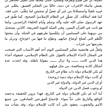
الحياة، بل في ضياع وتفرقة وتشتتٍ، فكان محتمًا على الجيل الحاضر أن
يعيش مأساة الاغتراب عن دينه، خاليًا من التفكير العميق، يتلقّى عن
غيره تلقينًا واستسلامًا من غير أي تقصٍّ أو تمحيصٍ لما يتلقَّى، حتى فقد،
كما فقد أسلافُه، كل تصوُّرٍ عن النظام الإسلاميّ الصحيح، كما طُبق في
عهد الرسول صلى الله عليه وآله وسلم وأيام الخلفاء الراشدين، وكما
هو ثابت في القرآن المبين، وفي السنّة النبوية الشريفة، اللذَين يستحيل
من دونهما على المسلمين أن يتلمَّسوا طريقهم في الحياة، وأن ينشئوا
النُّظم التي تُصلح أوضاع حياتهم، وتقوِّم ما فيها من اعوجاجٍ، وتزيل ما
يعترضها من عثرات...
ولعلَّ في هامشية تفكير المسلمين اليوم أحد أهم الأسباب التي فسحت
في المجال لأعداء الإسلام بالتقول على النظام الإسلامي، فمقولة أعداء
هذا الدين كانت ـــــــ ولا تزال ـــــــ مقولةً باطلة، وقد اتخذت عدة
أشكال كاذبة ومتناقضة، من مثل قولهم:
لم تكن للإسلام دولة ذات نظامٍ في التاريخ.
أو كانت دولة الإسلام دولة دينية (روحية).
أو إن الدين غير الدولة، والدولة غير الدين.
أو وجوب فصل الدين عن الدولة.
أما أنه لم تكن للإسلام دولة في التاريخ، فهذا تزوير للحقيقة يدحضه
الواقع والتاريخ على حدٍّ سواء. فإجماع المؤرخين الصادقين، من جميع
الأمم والشعوب، معقود على أنه كانت للإسلام دولة، وقد نشأت منذ