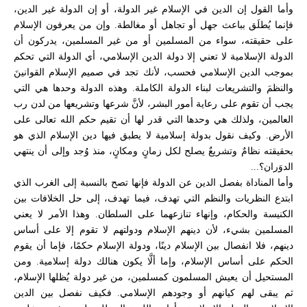
وأما القول إن الدين في الإسلام غير الدولة، أو إن الدولة غير الدين،
فإنما يُطلَق بباعث جهل أو تجاهل أو مغالطة. وإن من يعرفون الإسلام
على حقيقته، سواء من المسلمين أو من غير المسلمين، يدركون أن
الدولة الإسلامية لا تعني إلا دولة الدين الإسلامي، أي الدولة التي تحكم
بموجب الدين الإسلامي فحسب، لأنك تجد في صميم الإسلام القوانينَ
والنظمَ والتشريعات لبناء الدولة الكاملة. وهذه الدولة وحدها هي التي
يجب أن تقوم على رعاية أمور البشر، لأنَّ شرعها وتشريعها من لدن رب
العالمين، ولذلك هي وحدها التي قدر لها أن تقيم حكم الله تعالى على
الأرض. وكيف نقول بدولة إسلامية لا يطبق فيها دين الإسلام الذي هو
بحقيقته نظامٌ وتشريعٌ يصلح لكل زمانٍ ومكانٍ، منذ وُجد وإلى أن ينتهي
الدوَران؟...
وأما المناداة بفصل الدين عن الدولة فإنها تصح بالنسبة إلى الغرب الذي
ابتدع النظريات والنظم التي تهدف، فيما تهدف، إلى حل الخلافات بين
الكنيسة والحكام، وإنهاء تنازعهما على السلطان. وهذا الأمر لا يعني
المسلمين بشيء، لأن دينهم الإسلام ودولتهم لا تقوم إلا على أساس
دينهم، فلا انفصال بين الإسلام دينًا، ودولة الإسلام حكمًا، فإما أن يقوم
الحكم على أساس الإسلام، وإما ألَّا يكون هنالك دولة إسلامية. ومن
المستحيل أن يعيش المسلمون كمسلمين، من غير دولة يُظلها الإسلام،
ثم يبقى لهم كيانهم أو وجودهم الإسلامي. فكيف نفصل بين الدين