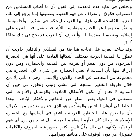
ونخلص في نهاية هذه المقدمة إلى القول بأن ما أصاب المسلمين من
اضطراب فكريّ، وانحراف عن فهم العقيدة وتطبيقها إنما يرجع إلى تلك
الغزوة الكاسحة التي غزانا بها الغرب ليتحكم في تفكيرنا وأحاسيسنا،
وليغيِّر مفاهيمنا عن الحياة، ومقاييسنا للأشياء، وليقتل فينا الغيرة على
إسلامنا وتعظيمنا لمقدساتنا... وَلْنعترف بأن الغرب قد نجح في ذلك نجاحًا
كبيرًا...
وقد ساعد الغرب على نجاحه هذا فئة من المقلدِّين والناقلين حاولت أن
تصوِّر لنا المدنية الغربية بمختلف أشكالها المادية على أنها هي الحضارة
المرجوة، من دون تمييز أو تفرقة بين المدنية والحضارة، ومن دون
إدراك منها بأن المدنية لا تعني الحضارة في شيء! لأن الحضارة هي
مجموعة من المفاهيم عن الحياة والكون والإنسان. وهي لا تأتي إلا من
خلال طريقة التفكير المنتجة التي تنشئ وتبني وتطور، في حين أن
المدنية لا تعدو أن تكون الأشكال المادية، والوسائل والأدوات التي
تستعمل في الحياة بغض النظر عن المفاهيم والأفكار البنَّاءة... وهذا
الخلط في أذهان الناقلين والمقلِّدين هو الذي جعلهم بعيدين من الإدراك
بأن ما تقوم عليه الحضارة الغربية يتناقض في أساسها مع الحضارة
الإسلامية، ولذلك كان نقلُهم للمفاهيم الغربية نقلَ تقليد من دون أي فهم
أو تدبّر، وكأنهم في ذلك مثْلُ ناسخٍ لكتابٍ يصور فيه الحروف والكلمات
تصويرًا، من دون الوقوف على معانيها ومراميها.