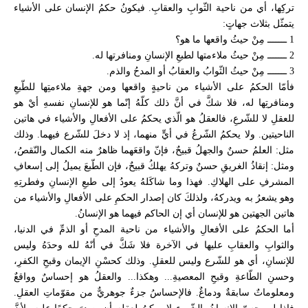
تركِها، أي من ناحية الثّوابِ والعقابِ. فيكونُ حكمُ الإنسان على الأشياء
يتمثّل بثلاث جهاتٍ:
1 ـــــــ مِنْ حيثُ واقعها ما هو؟
2 ـــــــ مِنْ حيثُ ملاءمتها لطبعِ الإنسانِ ومنافرتها له.
3 ـــــــ مِنْ حيثُ الثّوابُ والعقابُ أو المدحُ والذم.
فأمّا الحكمُ على الأشياء من ناحيةٍ واقعها ومن جهةِ ملاءمتِها للطّبعِ
ومنافرتِها له، فلا شكَّ في أنَّ ذلك كلّهُ إنّما هو للإنسانِ نفسهِ أيْ هو
للعقلِ لا للشّرعِ، فالعقلُ هو الّذي يحكمُ على الأفعالِ والأشياء في هاتين
الناحيتين. ولا يحكمُ الشّرعُ في أيٍّ منهما، إذ لا دخلَ للشّرع فيهما. وذلك
مثل: العلمُ حسنٌ والجهلُ قبيحٌ، فإنّ واقعَهما ظاهرٌ منه الكمال والنّقصُ،
ومثل: إنقاذُ الغريقِ حسنٌ وتركهُ يهلكُ قبيحٌ، فإن الطّبعَ يميلُ إلى إسعافِ
المشرفِ على الهلاكِ. فهذا وما شاكَلهُ يعودُ إلى طبعِ الإنسانِ وفطرتِهِ
وهو يشعرُ به ويدركهُ، ولذلكَ كان إصدار الحكمِ على الأفعالِ والأشياء من
هاتين الجهتين هو للإنسان أي إن الحاكم فيهما هو الإنسانُ.
أما الحكمُ على الأفعالِ والأشياء من ناحية المدحِ أو الذمِّ في الدنيا،
والثوابِ والعقابِ عليها في الآخرة فلا شَكَّ في أنّهُ لله وحدَهُ وليس
للإنسانِ، أي هو للشّرع وليس للعقلِ. وذلك كحسْنِ الإيمان وقبحِ الكفرِ،
وحسنِ الطّاعةِ وقبحِ المعصيةِ... وهكذا... والعقلُ هو إحساسٌ وواقعٌ
ومعلوماتٌ سابقةٌ ودماغٌ. فالإحساسُ جزءٌ جوهريٌّ من مقوّماتِ العقلِ.