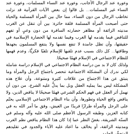
وعورة عند الرجال الأجانب، وعورة عند النساء المسلمات، وعورة عند
النساء غير المسلمات... بل قالوا إن بعض الآيات القرآنية قد نزلت
تخاطب الرجال من دون النساء، مما حال بين المرأة المسلمة والحياة
حتى أصبحت المرأة المسلمة قلقة حائرة: بين أن تنقل عن الغرب
مدنيته الزائفة أو مظاهر حضارته السافرة من دون وعيٍ أو تفهم
للتناقض فيما يقدمه لها الغرب وفيما تقدمه لها الحضارة الإسلامية في
حقيقتها، وأن تظل جامدة لا تنفع نفسها ولا ينتفع المسلمون بجهدها
وطاقتها... كل ذلك بسبب عدم تلقيها للإسلام تلقيًا فكريًّا، وعدم فهمها
للنظام الاجتماعي في الإسلام فهمًا صحيحًا.
ولذلك كان لا بد من دراسة النظام الاجتماعي في الإسلام دراسة شاملة
لكي ندرك أن المشكلة الاجتماعية تنحصر باجتماع الرجل والمرأة وما
ينبثق عن هذا الاجتماع من علاقات كثيرة ومتنوعة، وأن علاج هذه
المشكلة ليس بما يمليه العقل وبل بما يدلُّ عليه الشرع، من دون أن
نهمل أثر العقل في فهم الحكم الشرعي فهمًا صحيحًا لا يناقض الدين، ولا
يناقض واقع الحياة وتطورها، وأن بناء النظام الاجتماعي الإسلامي يحتّم
على الرجل والمرأة طرازًا فريدًا من العيش، وفق ما أمر الله به في
كتابه العزيز، وطبقه الرسول الأعظم صلى الله عليه وآله وسلم في
السنّة الشريفة، بغضّ النظر عما إذا كان هذا النظام يناقض نظم الغرب
ومدنيته الزائفة، أو يخالف ما اعتاد عليه الآباء والجدود في تقليدهم
المتحجِّر الجامد.