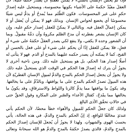
فإذا لم يحسّ الإنسانُ بالشّيء لا يمكنُ لعقلهِ أن يصدرَ حكمًا عليه، لأنَّ
العقلَ مقيّدٌ حكمهُ على الأشياء بكونِها محسوسة، ويستحيل عليه إصدارُ
حكمٍ على غير المحسوسات. فكون الظّلم مما يُمدحُ أو يذمُّ ليس شيئًا
محسوسًا أي يخضع لحواس الإنسان. وبذلك فهو لا يمكن أن يُعقل أو لا
يمكن إعمالٌ العقل فيه. وبالتالي لا يمكنُ للعقل إصدار حكمٍ عليه، وإن
كان الإنسان يشعر بفطرته أن مدحَ الظلم مكروهٌ وأن ذمَّهُ مقبولٌ. وبما
أن الشعور وحده لا يكفي، ولا ينفع لكي يصدر العقلُ حكمَهُ على شيء أو
فعلٍ، فلا يمكن للعقل إذًا أن يحكم على شيء أو على فعل بالحسن أو
القبح، كما لا يمكنه أن يصدر حكمه عليهما بالمدح أو الذم. فهو لا يتأتى له
أصلًا إصدار هذا الحكم، بل هو يستحيل عليه ذلك. ومن ناحية أخرى لا
يجوزُ أن يترك له إصدارُ هذا الحكم في الوقت الذي يستحيلُ عليه ذلك.
ولا يجوزُ أن يجعل إصدارُ الحكمِ بالمدحِ والذمِّ لميولِ الإنسانِ الفطريّةِ لأن
هذه الميولَ تصدرُ الحكم بالمدح على ما يوافقها، وبالذّمِّ على ما يخالفها.
وقد يكونُ ما يوافقها مما يذمُّ كالزنا واللواط والاسترقاقِ، وقد يكونُ ما
يخالفها مما يمْدحُ، كقتالِ الأعداء والصّبرِ على المكارِهِ وقولِ الحقِّ حتى
في حالاتِ تحقّق الأذى البالغ.
ولذلك كان جعلُ الحكمِ للميولِ والأهواء خطأ محضًا، لأن الحكم يأتي
عندئذٍ مخالفًا للواقعِ، إذ إنّ الحكم بالمدحِ والذمِّ، في هذه الحالة، يأتي
بحسبَ الهوى والشهواتِ. ولهذا لا يجوزُ أن يُجعلَ للإنسان إصدارُ الحكم
بالمدحِ والذمّ، فالذي يصدرُ حكمَهُ بالمدحِ والذمِّ هو الله سبحانهُ وتعالى