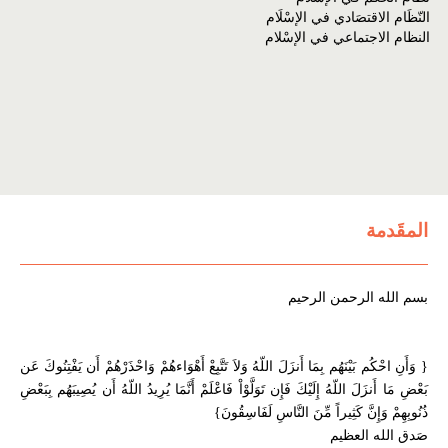
النّظَام الاقتصَادي في الإسْلَام
النظام الاجتماعي في الإسْلام
المقَدمة
بسم الله الرحمن الرحيم
{ وَأَنِ احْكُم بَيْنَهُم بِمَا أَنزَلَ اللّهُ وَلاَ تَتَّبِعْ أَهْوَاءهُمْ وَاحْذَرْهُمْ أَن يَفْتِنُوكَ عَن
بَعْضِ مَا أَنزَلَ اللّهُ إِلَيْكَ فَإِن تَوَلَّوْاْ فَاعْلَمْ أَنَّمَا يُرِيدُ اللّهُ أَن يُصِيبَهُم بِبَعْضِ
ذُنُوبِهِمْ وَإِنَّ كَثِيراً مِّنَ النَّاسِ لَفَاسِقُونَ}
صَدق الله العظيم