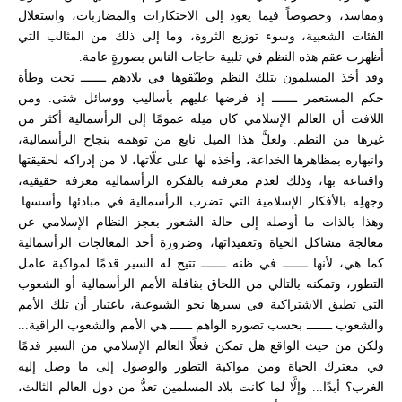
ومفاسد، وخصوصاً فيما يعود إلى الاحتكارات والمضاربات، واستغلال
الفئات الشعبية، وسوء توزيع الثروة، وما إلى ذلك من المثالب التي
أظهرت عقم هذه النظم في تلبية حاجات الناس بصورةٍ عامة.
وقد أخذ المسلمون بتلك النظم وطبّقوها في بلادهم ـــــــ تحت وطأة
حكم المستعمر ـــــــ إذ فرضها عليهم بأساليب ووسائل شتى. ومن
اللافت أن العالم الإسلامي كان ميله عمومًا إلى الرأسمالية أكثر من
غيرها من النظم. ولعلَّ هذا الميل نابع من توهمه بنجاح الرأسمالية،
وانبهاره بمظاهرها الخداعة، وأخذه لها على علّاتها، لا من إدراكه لحقيقتها
واقتناعه بها، وذلك لعدم معرفته بالفكرة الرأسمالية معرفة حقيقية،
وجهلِه بالأفكار الإسلامية التي تضرب الرأسمالية في مبادئها وأسسها.
وهذا بالذات ما أوصله إلى حالة الشعور بعجز النظام الإسلامي عن
معالجة مشاكل الحياة وتعقيداتها، وضرورة أخذ المعالجات الرأسمالية
كما هي، لأنها ـــــــ في ظنه ـــــــ تتيح له السير قدمًا لمواكبة عامل
التطور، وتمكنه بالتالي من اللحاق بقافلة الأمم الرأسمالية أو الشعوب
التي تطبق الاشتراكية في سيرها نحو الشيوعية، باعتبار أن تلك الأمم
والشعوب ـــــــ بحسب تصوره الواهم ــــــ هي الأمم والشعوب الراقية...
ولكن من حيث الواقع هل تمكن فعلًا العالم الإسلامي من السير قدمًا
في معترك الحياة ومن مواكبة التطور والوصول إلى ما وصل إليه
الغرب؟ أبدًا... وإلَّا لما كانت بلاد المسلمين تعدُّ من دول العالم الثالث،