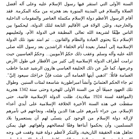
السنة الأولى التي استقر فيها رسول الإسلام عليه وعلى آله أفضل
الصلاة والسلام في المدينة المنورة بعد هجرته من مكة المكرمة. فقد
أقام الرسول الأعظم دولة الإسلام مكتملة العناصر والمقومات الداخلية
والخارجية، وعيّن الولاة في الأقاليم التابعة لتلك الدولة، ليحكموا بين
الناس طِبْقًا لشريعة الله تعالى المطبقة في الدولة الأم، ولتعليمهم
الإسلام دينًا يحتوي العبادة والنظام والقانون... ثم امتد نفوذ تلك الدولة
الإسلامية إلى أمصار بعيدة أيام الخلفاء الراشدين بعد رسول الله صلى
الله عليه وآله وسلم. وعقب ذلك حكمُ الأمويين... وحكمُ العباسيين حيث
ترامت أطراف الدولة الإسلامية إلى كثير من الأقطار في طول الأرض
وعرضها، كما عبَّر عن ذلك الخليفة العباسي هارون الرشيد عندما خاطب
الغمامة قائلًا: "اذهبي أيتها الغمامة أنّى شئت فإنَّ خراجَك سيعود إليَّ".
ثم جاء الحكم العثمانيّ وأنشأ امبراطورية شاسعة لمئات السنين. وطوال
تلك العهود جميعًا أي من السنة الأولى للهجرة وحتى سنة 1342 هجرية
(الموافقة لسنة 1924 ميلادية)، ظلت الدولة الإسلامية قائمة، حتى
سقطَت في هذه السنة الأخيرة الخلافة الإسلامية على أيدي أعداء
الإسلام، من جراء تآمرهم على هذا الدين وأهله، ونجاحهم في تآمرهم
لإزالة دولة الإسلام من الوجود كي يتسنّى لهم أن يستعمروا بلاد
المسلمين، وأن يحكموا أبناءها وفقًا لمصالحهم وأهوائهم. فهل يمكن
تجاهل هذه الحقيقة التاريخية، والتنكر لأعظم دولة فتية وقفت في وجه