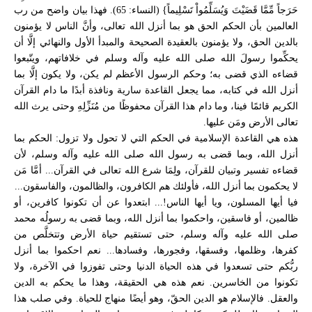
حَرَجاً مِّمَّا قَضَيْتَ وَيُسَلِّمُواْ تَسْلِيماً} (النساء: 65). فهذا بيان واضح من رب
العالمين بأن الحكم الحق هو بما أنزل الله تعالى، وأنَّ الناس لا يؤمنون
بالدين الحق، ولا يؤمنون بالعقيدة الصحيحة والمبدأ الأول والنهائي إلَّا أن
يحكِّموا رسولَ الله صلى الله عليه وآله وسلم في خلافاتهم، ويتّبعوا
قضاءه الذي قضى به؛ وحكم الرسول الأعظم لم يكن، ولا يكون إلَّا بما
أنزل الله في كتابه، مما يجعل القاعدة سارية ونافذة أبدًا ما دام القرآن
الكريم قائمًا فينا، وما دام هذا القرآن محفوظًا من مُنَزِّلِهِ وحتى يرث الله
تعالى الأرض ومَن عليها.
هذه هي القاعدة الإسلامية في الحكم التي لا تحول ولا تزول: الحكم بما
أنزل الله، وبما قضى به رسول الله صلى الله عليه وآله وسلم، لأن
قضاءه تفسير وتبيان للقرآن، ولِمَا شرع الله تعالى في القرآن... أمَّا مَن
لا يحكمون بما أنزل الله، فأولئك هم الكافرون، والظالمون، والفاسقون...
فيا أيها المسلون، ويا أيها الناس!... ابتعدوا عن أن تكونوا كافرين، أو
ظالمين، أو فاسقين، واحكموا بما أنزل الله، وبما قضى به رسولُه محمد
صلى الله عليه وآله وسلم، حتى تستقيم حياة الأرض وتتخلَّص من
كفرها، وظلمها، وفسقها، وفجورها، وفسادها... نعم احكموا بما أنزل
ربُّكم حتى تسعدوا في هذه الحياة الدنيا وحتى تفوزوا في الآخرة، ولا
تكونوا من الخاسرين. نعم هذه هي الحقيقة، وهذا ما يحكم به الدين
والعقل. فالإسلام هو الدين الحقّ، وهو أيضًا منهاج للحياة. وفي صلب هذا