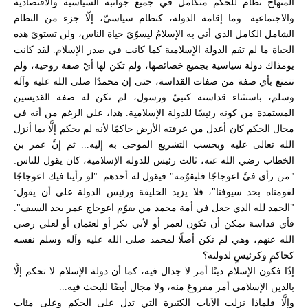
المنهاج نظام للحكم متكامل في جميع جوانبه السياسية والاقتصادية
والاجتماعية. وما إقامة الدولة، كنظام سياسيّ، إلّا جزء من النظام
الشامل الكامل الذي أتى به الإسلامُ ليسوّيَ حياة الناس، ولن تستويَ هذه
الحياة ما لم تقم الدولة الإسلامية كما كانت في صدر الإسلام. لقد كانت
يومذاك دولة سياسية بجميع خصائصها، ولم تكن لها أيّ صفة روحية، ولم
تتمتع بأي صفة من صفات القداسة، حتى إن محمدًا صلى الله عليه وآله
وسلم، باستثناء قداسته كنبيّ ورسول، لم تكن له صفة القديسين
المستمدة من كونه رئيسًا للدولة الإسلامية. هذا، على الرغم من أنه في
مجال الحكم كان أعدل من عرفته الأرض حاكمًا لأنه لم يحكم إلَّا بما أنزل
الله تعالى عليه وبحسب التشريع الموحى به إليه... ثم إنَّ عمر بن
الخطاب رضي الله عنه، ثالث رئيس للدولة الإسلامية، كان يقول للناس:
"من رأى فيَّ اعوجاجًا فليقوّمه" فيقول له أحدهم: "لو رأينا فيك اعوجاجًا
لقومناه بحد سيوفنا"، فلا يزيد الخليفة ورئيس الدولة على أن يقول:
"الحمد لله الذي جعل في أمة محمد من يقوّم اعوجاج عمر بحد السيف".
فأي قداسة يمكن أن تكون لعمر أو لأبي بكر أو لعثمان أو لعلي رضي
الله عنهم، وهي لم تكن أصلًا لمحمد صلى الله عليه وآله وسلم نفسه
كحاكمٍ وكرئيسٍ لدولته؟
إذًا فكون الإسلام دينًا أمر لا جدال فيه، كما أن دولة الإسلام لا تحكم إلَّا
بالدين الإسلامي أمر مفروغ منه، ولا مجال أيضًا للبحث فيه...
وإلَّا فلماذا نزلت الآيات الكثيرة التي تدل على الحكم وعلى مئات