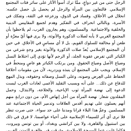
الرجل حتى من غير دواعٍ، ممَّا ترك أسوأ الآثار على سائر فئات المجتمع
الإسلامي. فالتعاون بين المرأة والرجل لم يحصل بل حصل عكسه:
انحلال في الأخلاق، وفساد في الذوق، وزعزعة في الثقة، وتفكك في
الأسرة، وبالتالي انحراف في التفكير وهدم لجميع المقاييس الدينية
والخلقية والاجتماعية. والمسلمون، وهم يجارون الغرب، لم يلاحظوا بأن
المجتمع الغربي لا يأبه لصلات الذكورة والأنوثة، ولا يرى فيها أيّ معرَّة أو
طعن أو مخالفة للسلوك القويم، بل لا أي مساسٍ في الأخلاق. في حين
أن المجتمع الإسلامي يُعدّ صلات الذكورة والأنوثة بغير وجهٍ شرعي من
الكبائر التي تفرض عقوبة الجلد، أو الرجم لأنها تؤدي إلى اختلاط النسل
وضياع الأصل وضياع الحقوق. ومن يرتكب الكبائر هو عاصٍ ومنحطٌ في
الإسلام، ويجب على المجتمع أن ينبذه ويزدريه، لأن من مقومات أخلاقنا
الحفاظ على العِرض وصونه، وعلى النسل وصفائه وحقوقه، وبذل المهج
للدفاع عن ذلك... على أنه وبسبب التقليد الأعمى لعادات الغرب لبست
الدعوة إلى نهضة المرأة ثوب الإباحية، والخلاعة، والابتذال، وحمل
المقلدون شعار: نهضة المرأة من أجل إنهاض الأم، من دون درايةٍ منهم
أنهم يعملون على تهديم أقدس العلاقات وتدمير الحياة الاجتماعية عند
المسلمين. وعمَّ هذا البلاء قرانا ومدننا على حد سواء، حتى صرت تنظر
فلا ترى أي أثر للسيماء الإسلامية على أحياء عواصمنا، لا فرق في ذلك
بين استنبول والقاهرة، ولا بين كراتشي وبغداد، أو بين تونس وبيروت،
فكلها غابت عنها المسحة الإسلامية، وغرقت في ظاهرة التمدن الغربي