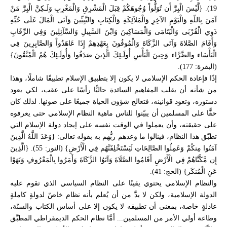
19). {لَّيْسَ الْبِرَّ أَن تُوَلُّواْ وُجُوهَكُمْ قِبَلَ الْمَشْرِقِ وَالْمَغْرِبِ وَلَـكِنَّ الْبِرَّ مَنْ
آمَنَ بِاللّهِ وَالْيَوْمِ الآخِرِ وَالْمَلآئِكَةِ وَالْكِتَابِ وَالنَّبِيِّينَ وَآتَى الْمَالَ عَلَى حُبِّهِ
ذَوِي الْقُرْبَى وَالْيَتَامَى وَالْمَسَاكِينَ وَابْنَ السَّبِيلِ وَالسَّآئِلِينَ وَفِي الرِّقَابِ
وَأَقَامَ الصَّلاةَ وَآتَى الزَّكَاةَ وَالْمُوفُونَ بِعَهْدِهِمْ إِذَا عَاهَدُواْ وَالصَّابِرِينَ فِي
الْبَأْسَاء والضَّرَّاء وَحِينَ الْبَأْسِ أُولَـئِكَ الَّذِينَ صَدَقُوا وَأُولَـئِكَ هُمُ الْمُتَّقُونَ}
(البقرة: 177).
إذًا فإعادة الحكم الإسلامي لا يكون إلا بتطبيق الإسلام تطبيقًا شاملًا، وهذا
من شأنه أن يقلب المفاهيم السائدة حاليًّا رأسًا على عقب، لكي يعود
دستوره، وتعود قوانينه، فتعالج شؤون الحياة جميعًا على ضوئها. لذلك كان
حقًّا على المسلمين أن يبيّنوا للناس ماهية النظام الإسلامي حتى يعرفوه
على حقيقته، وأن يعملوا في الوقت نفسه على إيجاد دولة الإسلام التي
تطبّق هذا النظام، فينالوا ما وعدهم ربُّهم به بقوله تعالى: {وَعَدَ اللَّهُ الَّذِينَ
آمَنُوا مِنكُمْ وَعَمِلُوا الصَّالِحَاتِ لَيَسْتَخْلِفَنَّهُم فِي الْأَرْضِ} (النور: 55). {الَّذِينَ
إِن مَّكَّنَّاهُمْ فِي الْأَرْضِ أَقَامُوا الصَّلَاةَ وَآتَوُا الزَّكَاةَ وَأَمَرُوا بِالْمَعْرُوفِ وَنَهَوْا
عَنِ الْمُنكَر} (الحج: 41).
والنظام الإسلامي يحتوي يقينًا على النظام السياسي الذي تقوم عليه
الدولة الإسلامية، ولكن لا بدَّ من أن يُعلم بأنه نظام خاصّ لدولةٍ كاملةٍ
عادلةٍ خاصة، بمعنى أن تطبيقه لا يكون إلا على أساس الكتاب والسنّة،
وطاعة أولي الأمر من المسلمين... أمَّا نظام الحكم الديمقراطي المطبَّق