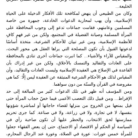
الخليعة...
وكان من الطبيعي أن ينهض لمكافحة تلك الأفكار الدخيلة على الحياة
الإسلامية، وأن يهب لمحاربة الدعوات الخادعة، جمهرة من خاصة
المسلمين وعامتهم، فقامت جماعات تدعو إلى وجوب المحافظة على
المرأة المسلمة وصيانة الفضيلة في المجتمع، ولكن من غير فهمٍ كافٍ
للأنظمة الإسلامية، ومن غير تبيان للأحكام الشرعية، متخذة أساسًا
لدعوتها القبول بأن تكون المصلحة التي يراها العقل هي محور البحث،
والمقياس للآراء والأشياء... كما انبرت جماعات أخرى تنادي بالمحافظة
على العادات والتقاليد والتمسك بالأخلاق، ولكن من غير إدراك بأن
القاعدة في الإصلاح هي العقيدة الإسلامية وليست العادات والتقاليد، وأن
المقياس لذلك هو الأحكام الشرعية المنبثقة عن العقيدة ليس إلَّا: كما هي
مفروضة في القرآن والسنّة من دون سواهما.
ومن المؤسف أنه ظهر في تلك الدعوات كثير من المبالغة إلى حد
الإفراط... ومن قبيل ذلك التعصب الأعمى فيما خصّ حجاب المرأة حتى
قيل بمنعها من الخروج من منزلها لقضاء حاجاتها أو لمباشرة شؤونها
بنفسها، لا في تجارة، ولا في زراعة، ولا في صناعة. كما جرى تحريم
ممارستها لحق الانتخاب، والحظر عليها أن تكون صاحبة رأي في
السياسة أو الحكم أو الاقتصاد أو الاجتماع، حتى إن بعض الفقهاء جعلوا
للمرأة خمس عورات: عورة في الصلاة، وعورة عند الرجال المحارم،