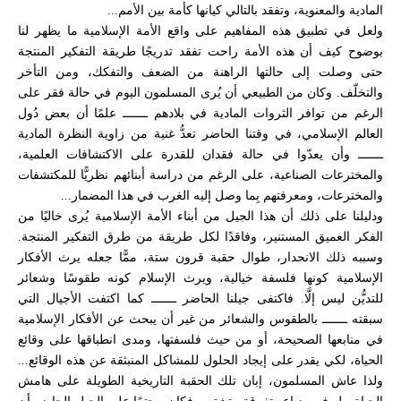
المادية والمعنوية، وتفقد بالتالي كيانها كأمة بين الأمم...
ولعل في تطبيق هذه المفاهيم على واقع الأمة الإسلامية ما يظهر لنا
بوضوح كيف أن هذه الأمة راحت تفقد تدريجًا طريقة التفكير المنتجة
حتى وصلت إلى حالتها الراهنة من الضعف والتفكك، ومن التأخر
والتخلّف. وكان من الطبيعي أن يُرى المسلمون اليوم في حالة فقر على
الرغم من توافر الثروات المادية في بلادهم ـــــــ علمًا أن بعض دُول
العالم الإسلامي، في وقتنا الحاضر تعدُّ غنية من زاوية النظرة المادية
ـــــــ وأن يعدّوا في حالة فقدان للقدرة على الاكتشافات العلمية،
والمخترعات الصناعية، على الرغم من دراسة أبنائهم نظريًّا للمكتشفات
والمخترعات، ومعرفتهم بِما وصل إليه الغرب في هذا المضمار...
ودليلنا على ذلك أن هذا الجيل من أبناء الأمة الإسلامية يُرى خاليًا من
الفكر العميق المستنير، وفاقدًا لكل طريقة من طرق التفكير المنتجة.
وسببه ذلك الانحدار، طوال حقبة قرون ستة، ممًّا جعله يرث الأفكار
الإسلامية كونها فلسفة خيالية، ويرث الإسلام كونه طقوسًا وشعائر
للتديُّن ليس إلَّا. فاكتفى جيلنا الحاضر ـــــــ كما اكتفت الأجيال التي
سبقته ـــــــ بالطقوس والشعائر من غير أن يبحث عن الأفكار الإسلامية
في منابعها الصحيحة، أو من حيث فلسفتها، ومدى انطباقها على وقائع
الحياة، لكي يقدر على إيجاد الحلول للمشاكل المنبثقة عن هذه الوقائع...
ولذا عاش المسلمون، إبان تلك الحقبة التاريخية الطويلة على هامش