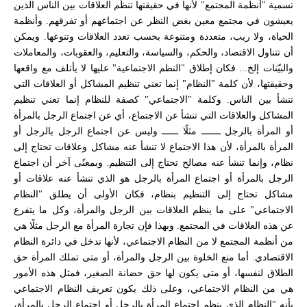
تسمية "أنظمة المجتمع" لأنها في حقيقتها تنظّم العلاقات بين الناس الذين
يعيشون في مجتمع معين بغض النظر عن اجتماعهم أو تفرقهم. وأنظمة
الحياة، ولا ريب، متعددة ومتنوعة بحسب تعدد العلاقات وتنوعها. ويمكن
أن تتناول الاقتصاد، والحكم، والسياسة، والتعليم، والعقوبات، والمعاملات
والبيّنات إلخ... فكان إطلاق "النظم الاجتماعية" عليها لا يأتلف مع واقعها
وحقيقتها، لأن كلمة "النظام" إنما تعني تنظيم المشاكل أو العلاقات التي
تنشأ بين الناس. وكلمة "الاجتماعي" كصفة للنظام إنما تعني تنظيم
المشاكل والعلاقات التي تنشأ عن الاجتماع، أي عن اجتماع الرجل بالمرأة
أو المرأة بالرجل ـــــــ مثلًا ــــــ وليس عن اجتماع الرجل بالرجل أو
المرأة بالمرأة، لأن هذا الاجتماع لا تنشأ عنه مشاكل وعلاقات تحتاج إلى
نظام، وإنما تنشأ عنه مصالح تحتاج إلى التنظيم. وبمعنًى آخر أن اجتماع
الرجل بالمرأة أو اجتماع المرأة بالرجل هو الذي تنشأ عنه علاقات أو
مشاكل تحتاج إلى التنظيم بنظام، فكان الأولى أن يطلق "النظام
الاجتماعي" على ما ينظم العلاقات بين الرجل والمرأة، وكل ما يتفرع
عن هذه العلاقات في المجتمع. وبهذا فإن تجارة المرأة مع الرجل مثلًا هي
من أنظمة المجتمع لا من النظام الاجتماعي، لأنها تدخل في دائرة النظام
الاقتصادي. أما منع الخلوة بين الرجل والمرأة، أو متى تملك المرأة حق
الطلاق لنفسها، أو متى يكون لها حق حضانة الصغير، فمثل هذه الأمور
هي من النظام الاجتماعي، وعلى ذلك يكون تعريف النظام الاجتماعي
بأنه "النظام الذي ينظم اجتماع المرأة بالرجل أو اجتماع الرجل بالمرأة،