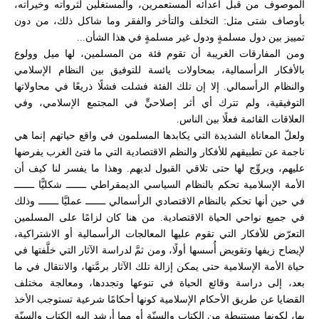
الموصوف من قبل أعدائه المستعمرين، والمستغلين لثرواته وخيراته،
بأوصاف شتى مثل: التخلف والتأخر والفقر وما شاكل ذلك، من دون
تمييز بين دول مسلمةٍ ودول غير مسلمةٍ في هذا الشأن...
ومن المفارقات الغريبة أن تقوم فئة من المسلمين، لها ميل وولوع
بالأفكار الرأسمالية، بمحاولات يائسة للتوفيق بين النظام الإسلامي
والنظام الرأسمالي. إلا إن تلك الفئة فشلت فشلًا ذريعًا في محاولاتها
التوفيقية، ولم تترك أي أثر إصلاحيٍّ في المجتمع الإسلامي، وفي
العلاقات القائمة فعلًا بين الناس.
ولعلّ المعاناة الشديدة التي يكابدها المسلمون في واقع حياتهم إنما هي
ناجمة عن تطبيقهم للأفكار والنظم الاقتصادية التي ما فتئ الغرب يفرضها
عليهم، ويروِّج لها حتى تلاقي القبول لديهم. وهذا ما يفسر لنا كيف أن
الأمة الإسلامية تحكم بالنظام السياسي الديمقراطي ـــــــ شكليًّا ـــــــ
في حين أنها تحكم بالنظام الاقتصادي الرأسمالي ـــــــ عمليَّا ـــــــ وذلك
في جميع نواحي الحياة الاقتصادية. من هنا كان لزامًا على المسلمين
التعرّض للأفكار التي تقوم عليها المعالجات الرأسمالية أو الاشتراكية،
لإيضاح زيفها وتقويض أُسسها أولًا، ومن ثمَّ لدراسة الآثار التي خلَّفتها في
حياة الأمة الإسلامية حتى يمكن إزالة تلك الآثار برمَّتها، والانتقال في ما
بعد، إلى دراسة وقائع الحياة في تنوعها وتجددها، ومعالجة مختلف
القضايا عن طريق الأحكام الإسلامية كونها أحكامًا شرعية تستوجب الأخذ
بها، لكونها مستنبطة من الكتاب والسنّة أو مما أرشد إليه الكتاب والسنّة