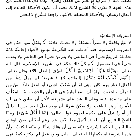
يطلبُ منه أن يتركها أو يخيّرُ بين الفعلِ والترك. ولما كان هذا الحكم من
هذه الجهة لا يكون غلًّا للشرع لذلك يجب أن تكونَ الأحكامُ العائدة إلى
أفعال الإنسانِ، والأحكامُ المتعلقة بالأشياء راجعةً للشّرعِ لا للعقل.
الشريعَة الإسلاميّة
لا تقعُ واقعةٌ ولا تطرأُ مشكلةٌ ولا تحدثُ حادثةٌ إلّا ولكلٍّ منها حكم في
الشريعة الإسلامية. فقد أحاطت هذه الشّريعةُ بجميعِ الأشياء إحاطَةً تامّةً
شاملةً: لم يقعْ شيءٌ في الماضي ولا يعرضُ شيءٌ في الحاضرِ ولا يحدث
شيءٌ في المستقبل إلّا ولكلِّ ذلك حكمٌ في الشّريعة الإسلامية. قالَ الله
تعالى: {وَنَزَّلْنَا عَلَيْكَ الْكِتَابَ تِبْيَاناً لِّكُلِّ شَيْءٍ} (النحل: 89). وقال تعالى:
{الْيَوْمَ أَكْمَلْتُ لَكُمْ دِينَكُمْ} (المائدة: 3). فالشريعةُ لم تهملْ شيئًا من
أفعال العبادِ مهما كان. وهي إمّا أن تنَصِّبَ للشيء أو للفعل دليلًا بنصٍّ من
القرآن والحديث، وإمّا أن تضعَ أمارةً في القرآن والحديث تنبّه المكلَّفَ
على مقصدها فيه، وعلى الباعث على تشريعه، لأجل أن ينطبق على تلك
الأمارة أو هذا الباعث. ولا يمكنُ شرعًا أن يوجد فعلٌ للعبدِ ليس له دليلٌ
أو أمارةٌ تدلُّ على حكمِهِ لعمومِ قولِهِ تعالى: {تِبْيَاناً لِّكُلِّ شَيْء} وبيانًا
للنصِّ الصّريحِ بأنّ الله قد أكملَ هذا الدّين. فإذا زعم أحدٌ أن بعضَ الوقائعِ
خاليةٌ من الحكمِ الشّرعيّ فإنّه يعني أن هناك شيئًا لم يبيّنه الكتابُ، وأنَّ
هذه الشريعة لم يكملها الله تعالى، بدليل وجودِ فعلٍ لم يذكرْ حكمهُ فهي