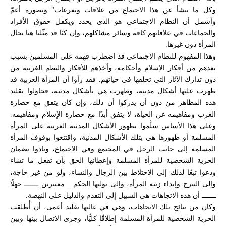
وكل ما ينشأ عن هذا الاجتماع من علاقات وتفرعات" وبصورة أعمّ
وأشمل أن النظام الاجتماعي هو الذي يحدد ويكفل حقوق الأفراد
والجماعات في علاقاتهم كافة وسائر مشاكلهم، وإن كنّا قد مثّلنا هنا بحال
المرأة دون غيرها.
وهذا المفهوم للنظام الاجتماعي قد اضطرب فهمه على المسلمين بسبب
بعدهم من أفكار الإسلام وأحكامه، وأخذهم للأفكار والنظم الغربية من
دون تدارك الآثار التي تخلفها في حياتهم. فقد رأوا أن المرأة الغربية قد
ظهرت عليها أشكال مدنية، وظهرت هي بأشكال مدنية، فحاولوا تقليد
هذه المظاهر من دون أن يدركوا أن ذلك، وإن كان يتفق مع حضارة
الغرب ومفاهيمه عن الحياة، لا يتفق أبدًا مع حضارة الإسلام ومفاهيمه.
وعلى هذا الأساس سلَّموا بظهور الأشكال المدنية الغربية على المرأة
المسلمة أو ظهورها هي بتلك الأشكال المدنية، واقتنعوا بوقوف المرأة
المسلمة إلى جانب الرجل في المجتمع وفي الاجتماع، ونادوا بضمان
الحرية الشخصية للمرأة المسلمة وإعطائها الحق بأن تفعل ما تشاء
ودعوا تبعًا لذلك إلى الاختلاط بين الرجال والنساء، ولو من غير حاجة،
وإلى التبرج وإبداء زينة المرأة، وإلى توليها الحكم... معتبرين ـــــــ جهلًا
ـــــــ أن هذه الاتجاهات هي السبيل إلى التقدم والدليل على النهضة.
وكان من نتائج تلك الاتجاهات، وهي في غالبها تقليد أعمى، أن أُطلقت
الحرية الشخصية للمرأة المسلمة إطلاقًا كليًّا، وجرى الاتصال بينها وبين