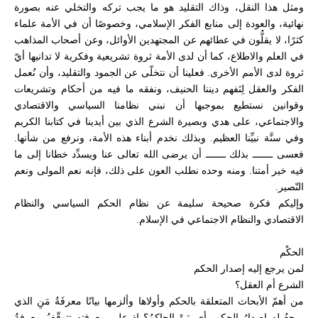
ومثل هذا النقل، وذاك التقليد هو ما يجب تركه والتخلي عنه بصورة
نهائية، والعودة إلى منابع الفكر الإسلامي، وخصوصًا أن في الأمة علماء
كثرًا، لا يقلُّون في عطائهم عن المجتهدين الأوائل، وعن أصحاب المذاهب
في العلم والاطلاع، كما أن لدى الأمة ثروة تشريعية وفكرية لا تدانيها أيّ
ثروة لدى الأمم الأخرى. فعلينا أن نتخلّى عن الجمود والتقليد، وأن نُعمل
الفكر والعقل لِنَفهم ديننا الحنيف، ونفقه ما فيه من أحكام وتشريعات
وقوانين نستطيع بموجبها أن نبني نظامنا السياسي والاقتصادي
والاجتماعي، على هدي وبصيرة الشرع الذي بين أيدينا في كتابنا الكريم
وفي سنَّة نبيِّنا العظيم. وبذلك نخدم أبناء هذه الأمة، ونرفع من شأنها.
فعسى ـــــــ بذلك ـــــــ أن يرضى الله تعالى عنا ويسدِّد خطانا إلى ما
فيه خير أمتنا. ومنه وحده نطلب العون على ذلك، فإنه نعم المولى ونعم
النّصير.
وإليكم فكرة صحيحة سليمة عن نظام الحكم السياسي والنظام
الاقتصادي والنظام الاجتماعي في الإسلام.
الحكْم
لمن يرجع إليه إصدار الحكم
الشرع أم العقل؟
من أهمّ الأبحاث المتعلقة بالحكم وأولاها وألزمها بيانًا معرفَةُ مَنِ الذي
يرجعُ له إصدارُ الحكمِ، أي مَنْ الحاكمُ؟ إذ على معرفتِهِ تتوقّفُ معرفةُ