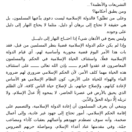
التشريعات والأنظمة؟...
ومن يطبق أحكامها؟
وعلى من تطبَّق؟ فالدولة الإسلامية ليست دعوى يدَّعيها المسلمون، بل
هي حقيقة لا تحتاج إلى برهان أو دليل، مثلما لا يحتاج النهار إلى دليل
على وجوده.
وليس يصح في الأذهان شيءٌ إذا احتــاج النهار إلى دليـــل
وإذا لم يكن حكم الدولة الإسلامية قضيةً بنظر المسلمين من قبل، فقد
بات هذا الأمر اليومَ قضية محورية وأساسية لهم، أي قيام الدولة
الإسلامية فعلًا، واستئناف الحياة الإسلامية في الحكم. والمسلمون
المعاصرون قد عقدوا العزم ـــــــ بإذن الله تعالى ـــــــ على استئناف
هذه الحياة مهما كلف الأمر، لأن الحكم الإسلامي ضروري لهم ضرورة
الماء والهواء للحياة على الأرض، كون النظام الإسلامي هو الأساس
لإعادة كيانهم، ولإصلاح حياتهم، بل لإصلاح حياة الناس كافة، لأن الظلم
الذي يحيق بالأرض في عصرنا الحاضر، لا يمحوه إلَّا عدلُ الإسلام، ولا
تزيله إلَّا دولة الحقِّ والدِّين.
وينبغي أن يعرف المسلمون أن إعادة الدولة الإسلامية، والتصميم على
إقامة الحكم الإسلامي، أمور تحتاج إلى جهود غير عادية، وإلى أعمال
ضخمة، وأنه سوف تصطدم جهودهم وأعمالهم بعقبات كأداء ومصاعب
جمّة، وفي مقدمتها عناد أعداء الإسلام، ومواصلة حربهم الضروس