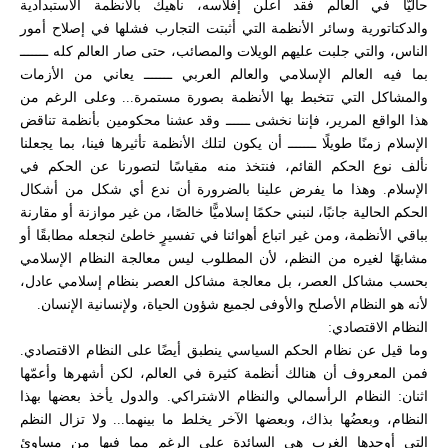
حاليًّا في العالم فقد أعلن إفلاسه، ناهيك بالأنظمة الاستبدادية
والدكتاتورية وسائر الأنظمة التي أثبتت التجارب فشلها في إصلاح أمور
الناس، والتي جلبت عليهم الويلات والمصائب، حتى صار العالم كله ـــــــ
بما فيه العالم الإسلامي والعالم العربي ـــــــ يعاني من الأزمات
والمشاكل التي تتخبط بها الأنظمة بصورة مستمرة... وعلى الرغم من
هذا الواقع المرير، فإننا نخشى ــــــ وقد عشنا محكومين بأنظمة تناقض
الإسلام زمنًا طويلًا ـــــــ أن يكون لتلك الأنظمة تأثيرها فينا، بما يجعلنا
نألف نوع الحكم القائم، فنتخذ منه مقياسًا لتصورنا عن الحكم في
الإسلام. وهذا ما يفرض علينا بالضرورة أن ندع أي شكل من أشكال
الحكم الحالية جانبًا، لنبني حكمًا إسلاميًّا خالصًا، من غير موازنة أو مقارنة
بباقي الأنظمة، ومن غير اتباع أهوائنا في تفسيرٍ خاطئ لنجعله مطابقًا أو
مشابهًا لغيره من النظم، لأن المطلوب ليس معالجة النظام الإسلامي
بحسب مشاكل العصر، بل معالجة مشاكل العصر بنظام إسلامي عادل،
لأنه هو النظام الأصلح والأوفى لجميع شؤون الحياة، ولإنسانية الإنسان.
النظام الاقتصادي:
وما قيل عن نظام الحكم السياسي ينطبق أيضًا على النظام الاقتصادي.
فمن المعروف أن هنالك أنظمة كثيرة في العالم، لكن أشهرها وأعمّها
اثنان: النظام الرأسمالي والنظام الاشتراكي. والدول يأخذ بعضها بهذا
النظام، وبعضُها بذاك، وبعضها الآخر يخلط ما بينهما... ولا تزال النظم
التي أوجدها الغرب هي السائدة على الرغم مما فيها من مساوئ