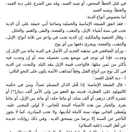
في قتل الخطأ المحض، أو شبه العمد، وقد نص الشرع على دية العمد،
والخطأ، وشبه العمد.
أما بخصوص أنواع الدية:
- فقد اتفق الشيعة الإمامية والحنبلية وصاحبا أبي حنيفة على أن الدية
تجب في ستة أشياء: الإبل، والذهب، والفضة، والبقر، والغنم، والحلل.
- وقال الحنفية والمالكية: إن الدية تجب في واحدٍ من ثلاثة أنواع: الإبل،
والذهب، والفضة، ويجزئ دفعها من أي نوع.
- ورأى الشافعي في مذهبه الجديد أن الأصل في الدية مائة من الإبل إن
وجدت، فإذا لم توجد في موضع يجب تحصيله منه، أو إن وجدت فيه
بأكثر من ثمن مثلها، فالواجب قيمة الإبل بنقد البلد. والبحث عن الدية
في كل نوع من أنواع القتل وفقاً لمذاهب الأئمة يكون على النحو التالي:
1 - دية القتل العمد:
- قال الشيعة الإمامية: إذا قُتل الذكر المسلم عمداً، ومن في حكمه
كالمولود على الفطرة، فديته مع العفو من ولي الأمر ألف دينار[*] أو
عشرة آلاف درهم، أو ألف شاة، أو مائتا حلة، أو مائة من الإبل، أو مائتا
بقرة. والخيار بين هذه الأشياء الستة للجاني، لا لولي المجنى عليه.
ويُعطى الجاني مهلة سنة كاملة لتأديتها، ولا تجب المبادرة، كما لا يجوز
التأخير عن السنة إلا برضا من يستحق الدية.. وفي ذلك روايات عديدة
عن أهل البيت (عليه السلام):