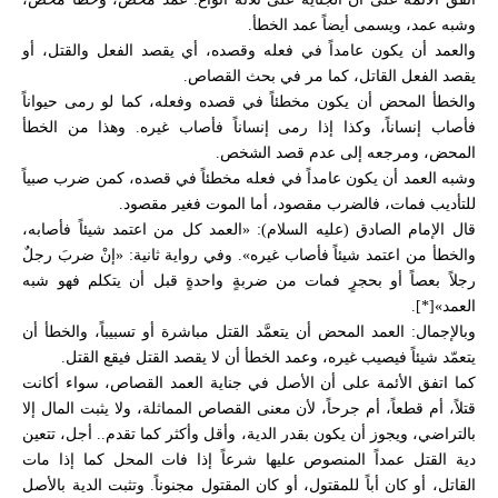
وشبه عمد، ويسمى أيضاً عمد الخطأ.
والعمد أن يكون عامداً في فعله وقصده، أي يقصد الفعل والقتل، أو
يقصد الفعل القاتل، كما مر في بحث القصاص.
والخطأ المحض أن يكون مخطئاً في قصده وفعله، كما لو رمى حيواناً
فأصاب إنساناً، وكذا إذا رمى إنساناً فأصاب غيره. وهذا من الخطأ
المحض، ومرجعه إلى عدم قصد الشخص.
وشبه العمد أن يكون عامداً في فعله مخطئاً في قصده، كمن ضرب صبياً
للتأديب فمات، فالضرب مقصود، أما الموت فغير مقصود.
قال الإمام الصادق (عليه السلام): «العمد كل من اعتمد شيئاً فأصابه،
والخطأ من اعتمد شيئاً فأصاب غيره». وفي رواية ثانية: «إنْ ضربَ رجلٌ
رجلاً بعصاً أو بحجرٍ فمات من ضربةٍ واحدةٍ قبل أن يتكلم فهو شبه
العمد»[*].
وبالإجمال: العمد المحض أن يتعمَّد القتل مباشرة أو تسبيباً، والخطأ أن
يتعمّد شيئاً فيصيب غيره، وعمد الخطأ أن لا يقصد القتل فيقع القتل.
كما اتفق الأئمة على أن الأصل في جناية العمد القصاص، سواء أكانت
قتلاً، أم قطعاً، أم جرحاً، لأن معنى القصاص المماثلة، ولا يثبت المال إلا
بالتراضي، ويجوز أن يكون بقدر الدية، وأقل وأكثر كما تقدم.. أجل، تتعين
دية القتل عمداً المنصوص عليها شرعاً إذا فات المحل كما إذا مات
القاتل، أو كان أباً للمقتول، أو كان المقتول مجنوناً. وتثبت الدية بالأصل