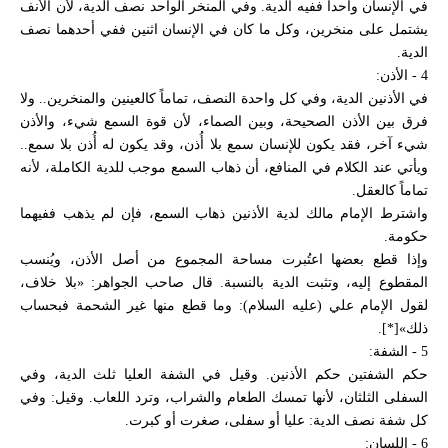
في الإنسان واحداً ففيه الدية. وفي المنخر الواحد نصف الدية، لأن الأنف
يشتمل على منخرين، وكل ما كان في الإنسان اثنين ففي أحدهما نصف
الدية.
4 - الأذن:
في الأذنين الدية، وفي كل واحدة النصف، تماماً كالعينين والمنخرين.. ولا
فرق بين الأذن الصحيحة، وبين الصماء، لأن قوة السمع شيء، والأذن
شيء آخر، فقد يكون للإنسان سمع بلا أُذن، وقد يكون له أُذن بلا سمع..
ويأتي عند الكلام في المنافع، أن ذهاب السمع موجب للدية الكاملة، لأنه
تماماً كالعقل.
واشترط الإمام مالك لدية الأذنين ذهاب السمع، فإن لم يذهب ففيهما
حكومة.
وإذا قطع بعضها اعتُبرت مساحة المجموع من أصل الأذن، ويُنسب
المقطوع إليه، وتثبت الدية بالنسبة. قال صاحب الجواهر: «بلا خلاف،
لقول الإمام علي (عليه السلام): وما قطع منها غير الشحمة فبحساب
ذلك»[*].
5 - الشفة:
حكم الشفتين حكم الأذنين. وقيل في الشفة العليا ثلث الدية، وفي
السفلى الثلثان، لأنها تمسك الطعام والشراب، وترد اللعاب. وقيل: وفي
كل شفة نصف الدية: عليا أو سفلى، صغرت أو كبرت.
6 - اللسان: