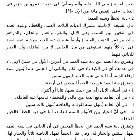
بعير، لقوله (صلى الله عليه وآله وسلّم) في حديث عمرو بن حزم في
الديات: «في النفس مائة من الإبل»[*].
2 - دية الخطأ وشبه العمد:
قال الشيعة الإمامية: تشترك الديات الثلاث: العمد، والخطأ، وشبه العمد
في التخيير بين الستة، وهي الإبل، والبقر، والغنم، والحلل، والدراهم
والدنانير (من الذهب والفضة) وأيضاً تشترك دية العمد مع دية شبه العمد
في أن كلاًّ منهما تستوفي من مال الجاني، لا من العاقلة، وأن الخيار
للجاني فيهما.
وتفترق دية العمد عن دية شبه العمد في أمرين: الأول في سنيّ الإبل، لا
في عددها، أي في الكيف لا في الكم. والثاني أن الجاني عمداً يُمهل سنة
لوفاء الدية، أما الجاني شبه العمد فيمهل سنتين.
وتفترق دية العمد عن دية الخطأ المحض في أربعة:
1 - في أسنان الإبل (أي من حيث سنها، ثنايا أو أكثر).
2 - في أنَّ العامد يدفع الدية من ماله، والمخطئ تدفعها عنه العاقلة.
3 - في أنَّ العامد يُمهل سنة للوفاء، والعاقلة تُمهل ثلاث سنين.
4 - في أنَّ الخيار بين الأنواع الستة للعامد، أما في دية الخطأ فالخيار
للعاقلة.
وتفترق دية شبه العمد عن الخطأ المحض في أن الجاني في شبه العمد
يمهل سنتين والخيار له. وفي قتل الخطأ تمهل العاقلة ثلاثاً والخيار لها،