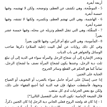
أربعة أبعرة.
5 - الموضِّحة، وهي تكشف عن العظم، وتوضحه، ولكن لا تهشمه، وفيها
خمسة أبعرة.
6 - الهاشمة، وهي التي تهشم العظم، وتكسره، ولكنها لا تشقه، وفيها
عشرة أبعرة.
7 - المنقِّلة، وهي التي تنقل العظم وتزيله عن محله، وفيها خمسة عشر
بعيراً.
8 - المأمومة، وهي التي تبلغ أم الرأس، وفيها ثلاثون بعيراً.
وفي كل ذلك روايات عن أهل البيت (عليه السلام) ذكرها صاحب
الوسائل والجواهر في باب الديات.
وتجدر الإشارة إلى أن شجاج الرجل والمرأة سواء في الدية إلى أن تبلغ
ثلث دية الرجل، وعندها يكون لشجاج المرأة نصف ما لشجاج الرجل،
تماماً كما هو الحكم في القطع وسائر الجروح.
الجناية على الجنين:
إذا جنى إنسانٌ على امرأة حامل سواء بالضرب أو التخويف أو الصياح
ونحوها، فأسقطت حملها، فإن فيه الدية كما أجمع الفقهاء على ذلك،
ولكن مع بعض الجزئيات لدى كل مذهب.
قال الشيعة الإمامية: تكون الدية على التفصيل التالي[*]:
1 - إذا كان قد ولجته الروح فعلى الجاني دية الرجل إذا كان الجنين ذكراً،