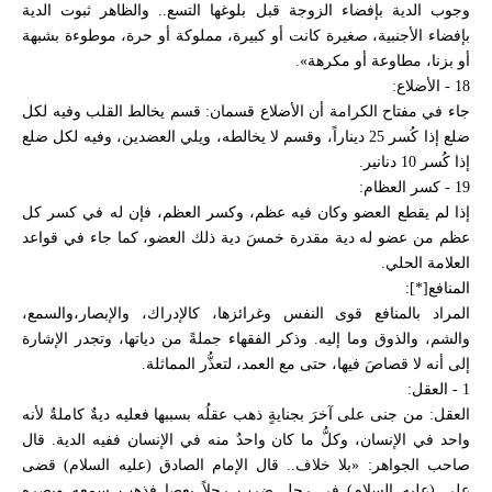
وجوب الدية بإفضاء الزوجة قبل بلوغها التسع.. والظاهر ثبوت الدية
بإفضاء الأجنبية، صغيرة كانت أو كبيرة، مملوكة أو حرة، موطوءة بشبهة
أو بزنا، مطاوعة أو مكرهة».
18 - الأضلاع:
جاء في مفتاح الكرامة أن الأضلاع قسمان: قسم يخالط القلب وفيه لكل
ضلع إذا كُسر 25 ديناراً، وقسم لا يخالطه، ويلي العضدين، وفيه لكل ضلع
إذا كُسر 10 دنانير.
19 - كسر العظام:
إذا لم يقطع العضو وكان فيه عظم، وكسر العظم، فإن له في كسر كل
عظم من عضو له دية مقدرة خمسَ دية ذلك العضو، كما جاء في قواعد
العلامة الحلي.
المنافع[*]:
المراد بالمنافع قوى النفس وغرائزها، كالإدراك، والإبصار،والسمع،
والشم، والذوق وما إليه. وذكر الفقهاء جملةً من دياتها، وتجدر الإشارة
إلى أنه لا قصاصَ فيها، حتى مع العمد، لتعذُّر المماثلة.
1 - العقل:
العقل: من جنى على آخرَ بجنايةٍ ذهب عقلُه بسببها فعليه ديةٌ كاملةٌ لأنه
واحد في الإنسان، وكلُّ ما كان واحدٌ منه في الإنسان ففيه الدية. قال
صاحب الجواهر: «بلا خلاف.. قال الإمام الصادق (عليه السلام) قضى
علي (عليه السلام) في رجل ضرب رجلاً بعصا فذهب سمعه وبصره