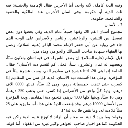
وفيه الدية كاملة، لأنه واحد، أما الأخرس فقال الإمامية والحنبلية: فيه
ثلث الدية أو حكومة. وفي لسان الأخرس عند المالكية والحنفية
والشافعية: حكومة.
7 - الأسنان:
مجموع أسنان الفم 28، وفيها جميعاً تمام الدية، وفي بعضها دون بعض
تفصيل بين الثنيتين، والرباعيتين، والنابين والأضراس على الوجه الذي
جاء في رواية عن أبي جعفر الإمام محمد الباقر (عليه السلام)، وعمل
بها الفقهاء بشهادة صاحب المسالك والجواهر، وهذه هي:
قيل للإمام (عليه السلام): إن بعض الناس له في فيه اثنتان وثلاثون سنّاً،
وبعضهم له ثمان وعشرون سناً، فعلى كم تُقسم دية الأسنان؟ فقال:
الخلقة إنما هي 28، اثنتا عشرة في مقاديم الفم، وست عشرة سنّاً في
المؤخرة، وعلى هذا قُسمت دية الأسنان: فدية كل سن من المقاديم إذا
كسرت حتى تذهب خمسمائة درهم، وهي 12 سنّاً، فديتها 6000 آلاف
درهم، وديةُ كلِّ واحدٍ من الأضراس إذا كسر، حتى يذهب 250 درهماً،
وهي 16 سنّاً، وديتها كلها 4000 درهم، فتجمع دية المقاديم، ودية المؤخرة
من الأسنان 10000 درهم. وقد وُضعت الديةُ على هذا، أما ما يزيد على 28
سنّاً فلا دية له، وما نقص فلا دية له[*].
وقوله: وما يزيد لا دية له، معناه أن الزائد لا تُوزع عليه الدية ولكن فيه
الحكومة كما هو اختيار صاحب الجواهر وكثير غيره من الفقهاء. أما قوله: