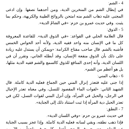
4 - الشم:
في إبطال الشم من المنخرين الدية، ومن أحدهما نصفها. وإن ادعى
المجنى عليه ذهاب الشم منه امتحن بالروائح الطيبة والكريهة، وحكم بما
يثبت. وفي حديث عمرو بن حزم: «في الشامّ الدية».
5 - الذوق:
قال العلامة الحلي في القواعد: «في الذوق الدية». للقاعدة المعروفة
كل ما في الإنسان منه واحد ففيه الدية، ولأنه أحد الحواس الخمس
فأشبه بالشم. قال صاحب مفتاح الكرامة: «ويمكن أن يستدل عليه زيادة
على ذلك بأن الذوق منفعة الإنسان، وقد أبطله الجاني، وتقرر أن في
اللسان الدية، وأنه إحدى المنافع للذوق كالسمع والشم ففيه الدية مثلها،
بل هو أعظم من الشم».
6 - ذهاب المني:
إذا جنى عليه فتعذر إنزال المني حين الجماع فعليه الدية كاملة. قال
الشهيد الثاني: «لفوات الماء المقصود للنسل، وفي معناه تعذر الإحبال
في الرجل، والحبل في المرأة، وإن أنزل المني لفوات النسل، لكن في
تعذر الحبل دية المرأة إذا ثبت استناد ذلك إلى الجناية».
7 - النطق:
في حديث عمرو بن حزم: «وفي اللسان الدية».
فإذا ذهب نطقه، وبقي لسانه فعليه الدية كاملة. وإذا عجز بسبب الجناية
عن النطق ببعض حروف المعجم أعطي كل حرف واحداً من 28 من