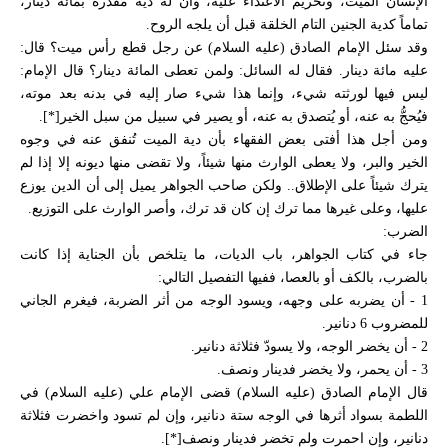
الإنسان الميت، وتحريم الاعتداء عليه، وأن له دية مقدرة بمائة دينار،
تماماً كدية الجنين التام الخلقة قبل أن يلجه الروح.
وقد سئل الإمام الصادق (عليه السلام) عن رجل قطع رأس ميت؟ قال:
عليه مائة دينار. فقال له السائل: ولمن تعطى المائة دينار؟ قال الإمام:
ليس فيها لورثته شيء، وإنما هذا شيء صار إليه في بدنه بعد موته،
فيُحجُّ به عنه، أو يُتصدق به عنه، أو يصير في سبيل من سبل الخير[*].
ومن أجل هذا أفتى بعض الفقهاء بأن دية الميت تُنفق عنه في وجوه
الخير والبر، ولا يعطى الوارث منها شيئاً، ولا تقضى منها ديونه إلا إذا لم
يترك شيئاً على الإطلاق.. ولكن صاحب الجواهر يميل إلى أن الدين يوزع
عليها، وعلى غيرها مما ترك إن كان قد ترك، وأصر الوارث على التوزيع.
الضرب:
جاء في كتاب الجواهر، باب الديات، ما يتلخص بأن الجناية إذا كانت
بالضرب، بالكف أو بالعصا، ففيها التفصيل التالي:
1 - أن يضربه على وجهه، ويسود الوجه من أثر الضربة، فيغرم الجاني
للمضروب 6 دنانير.
2 - أن يخضر الوجه، ولا يسودّ فثلاثة دنانير.
3 - أن يحمر، ولا يخضر فدينار ونصف.
قال الإمام الصادق (عليه السلام) قضى الإمام علي (عليه السلام) في
اللطمة بسواد أثرها في الوجه ستة دنانير، وإن لم تسود واخضرت فثلاثة
دنانير، وإن احمرت ولم تخضر فدينار ونصف[*].