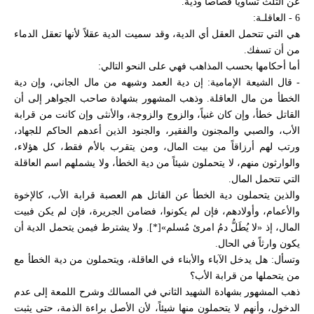
عن الثلث تساويا قصاصاً ودية.
6 - العاقلـة:
هي التي تتحمل العقل أي الدية، وقد سميت الدية عقلاً لأنها تعقل الدماء
من أن تسفك.
أما أحكامها بحسب المذاهب فهي على النحو التالي:
- قال الشيعة الإمامية: إن دية العمد وشبهه من مال الجاني، وإن دية
الخطأ من مال العاقلة. وذهب المشهور بشهادة صاحب الجواهر إلى أن
القاتل خطأ، وإن كان غنياً، والزوج والزوجة، والأنثى وإن كانت من قرابة
الأب، والصبي والمجنون والفقير، والجنود الذين أعدهم الحاكم للجهاد،
ورتب لهم أرزاقاً من بيت المال، ومن يتقرب بالأم فقط، كل هؤلاء،
والوارثون منهم، لا يتحملون شيئاً من دية الخطأ، ولا يشملهم اسم العاقلة
التي تتحمل المال.
والذين يتحملون دية الخطأ عن القاتل هم العصبة قرابة الأب، كالإخوة
والأعمام، وأولادهم، فإن لم يكونوا، فضامن الجريرة، فإن لم يكن فبيت
المال، إذ «لا يُطَلُّ دمُ امرئ مُسلم»[*]. ولا يشترط فيمن يتحمل الدية أن
يكون وارثاً في الحال.
وتسأل: هل يدخل الآباء والأبناء في العاقلة، ويتحملون من دية الخطأ مع
من يتحملها من قرابة الأب؟
ذهب المشهور بشهادة الشهيد الثاني في المسالك وشرح اللمعة إلى عدم
الدخول، وأنهم لا يتحملون منها شيئاً، لأن الأصل براءة الذمة، حتى يثبت