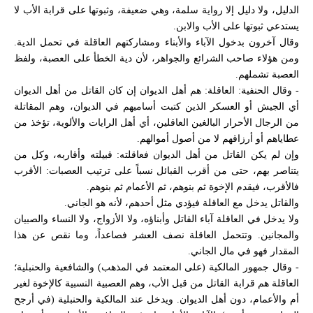
الدليل، ولا دليل إلا رواية سلمة، وهي ضعيفة، وثبوتها على قرابة الأب لا
يستدعي ثبوتها على الأب والابن.
وقال آخرون بدخول الآباء والأبناء ومشاركتهم العاقلة في تحمل الدية.
ومن هؤلاء صاحب الشرائع والجواهر، لأن دية الخطأ على العصبة، ولفظ
العصبة تشملهم.
- وقال الحنفية: العاقلة: هم أهل الديوان إن كان القاتل من أهل الديوان
أي الجيش أو العسكر الذين كتبت أساميهم في الديوان، وهم المقاتلة
من الرجال الأحرار البالغين العاقلين، أي أهل الرايات والألوية، تؤخذ من
عطاياهم أو أرزاقهم لا من أصول أموالهم.
وإن لم يكن القاتل من أهل الديوان فعاقلته: قبيلته وأقاربه، وكل من
يتناصر بهم، حتى من أقرب القبائل نسباً على ترتيب العصبات: الأقرب
فالأقرب، فيقدم الإخوة ثم بنوهم، ثم الأعمام ثم بنوهم.
والقاتل يدخل مع العاقلة فيؤدي مثل أحدهم، لأنه هو الجاني.
ولا يدخل في العاقلة آباء القاتل وأبناؤه، ولا الأزواج، ولا النساء والصبيان
والمجانين. وتتحمل العاقلة نصف العشر فصاعداً، وما نقص عن هذا
المقدار فهو في مال الجاني.
- وقال جمهور المالكية (على المعتمد في المذهب) والشافعية والحنبلية؛
العاقلة هم قرابة القاتل من قبل الأب، وهم العصبية النسبية كالإخوة لغير
أم والأعمام، دون أهل الديوان. ويدخل عند المالكية والحنبلية (في أرجح