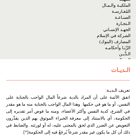
الملكيـة والـمـال
المُغـارسـة
الصنـاعـة
الـتجـارة
الجهـد الإنسـاني
الشركة في الإسلام
المصارف (البنوك)
الرِّبَـا وأحكامـه
الـدَّيـن
الحـوالـة
الوديـعـة
الـديـات
الكفـالـة
الضمـان
التـأميـن
تعريف الـديـة:
الحـاكـم والحكم على الأشياء والأفعال
القضاء في الإسلام
اتفق الأئمة على أن المراد بالدية شرعاً المال الواجب بالجناية على
الـحـدود
النفس، أو ما هو في حكمها. وهذا المال الواجب بالجناية منه ما هو مقدر
الـديـات
في الشرع، كدية النفس وأكثر الأعضاء، ومنه ما فوض أمر تقديره إلى
التعزير والأرش
الحكومة، أي بالاستناد إلى معرفة الخبراء الموثوق بهم الذين يقدِّرون
المخـالفـات
التعويض عن الضرر الذي لحق بالمجنى عليه، له أو لورثته. والضابط في
الـعـفـو
ذلك أن كل ما يكون غير مقدر شرعاً يُرجَعُ فيه إلى الحكومة[*].
الكفـارات