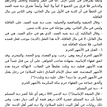
وأيضاً يفترقان في سنيّ الإبل. أما في البقر والشياه والحلل والدراهم
والدنانير فلا فرق بين الجميع لا كماً ولا كيفاً. وأيضاً تفترق دية شبه العمد
عن الخطأ في أن الدية في الأول من مال الجاني، وفي الثاني من مال
العاقلة.
- وقال الحنفية والشافعية والحنبلية: تجب دية شبه العمد، على العاقلة
وليس في مال الجاني، وهي مؤجلة في مدى ثلاث سنين.
- وقال المالكية: إن دية شبه العمد، الذي هو في حكم العمد، هي في
مال القاتل، لا في مال العاقلة، لأنه هذا العقل (الدية) موجب فعل قصده
الجاني، فلا تحمله العاقلة عنه.
3 - القتل في الأشهر الحرم:
الأشهر الحرم أربعة وهي: رجب، وذو القعدة، وذو الحجة، والمحرم. وقد
اتفق فقهاء الإمامية، بشهادة صاحب الجواهر، على أن من قتل عمداً في
هذه الأشهر فعليه دية وثلث تغليظاً في العقاب، لانتهاكه حرمة هذه
الأشهر المقدسة. فقد سئل الإمام الصادق (عليه السلام) عن رجل يقتل
في الأشهر الحرم، ما ديته؟ «قال: عليه دية وثلث»[*].
وألحق جماعة من الفقهاء حرم مكة المكرمة بالأشهر الحرم.
4 - دية غير المسلم:
- قال الشيعة الإمامية[*]: دية الذمي 800 درهم أي ثلثا عُشر دية المسلم
علماً بأن دية المسلم عشرة آلاف درهم فضة أو ألف دينار ذهب. وفي
ذلك روايات عن أهل البيت (عليه السلام). ولا دية لغير أهل الذمة. قال