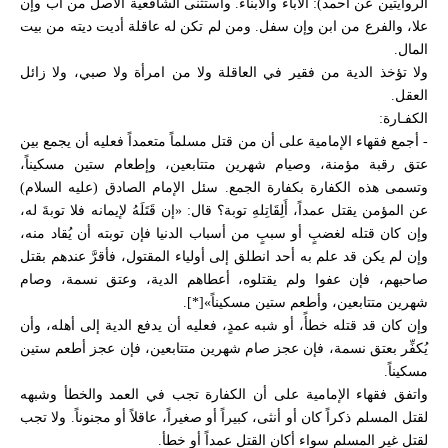
الروايتين عن أحمد): الآباء والأبناء. واستثنى الشافعية الأصل من أب وإن
علا، والفرع من ابن وإن سفل. ومن لم تكن له عاقلة أديت ديته من بيت
المال.
ولا تؤخذ الدية من فقير في العاقلة ولا من امرأة ولا صبي، ولا زائل
العقل.
الكفـارة:
- أجمع فقهاء الإمامية على أن من قتل مسلماً متعمداً فعليه أن يجمع بين
عتق رقبة مؤمنة، وصيام شهرين متتابعين، وإطعام ستين مسكيناً،
وتسمى هذه الكفارة بكفارة الجمع. سئل الإمام الصادق (عليه السلام)
عن المؤمن يقتل عمداً، أَلِقَاتِلهِ توبة؟ قال: «إن قَتَلَهُ لإيمانه فلا توبةَ له،
وإن كان قتله لغضبٍ أو سببٍ من أسباب الدنيا فإن توبته أن يُقاد منه،
وإن لم يكن قد علم به أحد انطلق إلى أولياء المقتول، فأقرَّ عندهم بقتل
صاحبهم، فإن عفوا ولم يقتلوه، أعطاهم الدية، وعتق نسمة، وصام
شهرين متتابعين، وأطعم ستين مسكيناً»[*].
وإن كان قد قتله خطأً، أو شبه عمدٍ، فعليه أن يدفع الدية إلى أهله، وأن
يُكفِّر بعتق نسمة، فإن عجز صام شهرين متتابعين، فإن عجز أطعم ستين
مسكيناً.
واتفق فقهاء الإمامية على أن الكفارة تجب في العمد والخطأ وشبهه
لقتل المسلم ذكراً كان أو أنثى، كبيراً أو صغيراً، عاقلاً أو مجنوناً. ولا تجب
لقتل غير المسلم سواء أكان القتل عمداً أو خطأ.