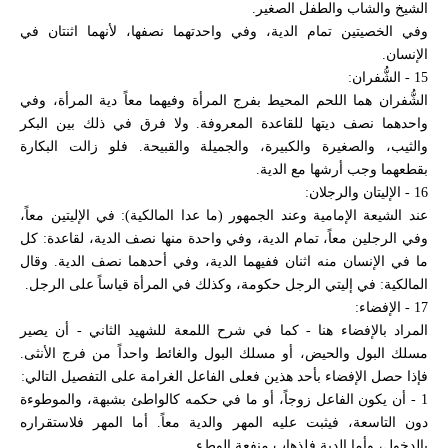
الشيخ والشاب والطفل الصغير.
وفي الخصيتين تمام الدية، وفي واحدتهما نصفها، لأنهما اثنتان في
الإنسان.
15 - الشُّفران:
الشُّفران هما اللحم المحيط بفرج المرأة وفيهما معاً دية المرأة، وفي
واحدهما نصف ديتها للقاعدة المعروفة. ولا فرق في ذلك بين البكر
والثيب، والصغيرة والكبيرة، والجميلة والقبيحة. فلو زالت البكارة
بقطعهما وجب أرشها مع الدية.
16 - الإليتان والرجلان:
عند الشيعة الإمامية وعند الجمهور (ما عدا المالكية): في الإليتين معاً،
وفي الرجلين معاً، تمام الدية، وفي واحدة منها نصف الدية، لقاعدة: كل
ما في الإنسان منه اثنان ففيهما الدية، وفي أحدهما نصف الدية. وقال
المالكية: في إليتي الرجل حكومة، وكذلك في المرأة قياساً على الرجل.
17 - الإفضاء:
المراد بالإفضاء هنا - كما في شرح اللمعة للشهيد الثاني - أن يصير
مسلك البول والحيض، أو مسلك البول والغائط واحداً من فرج الأنثى.
فإذا حصل الإفضاء بأحد هذين فعلى الفاعل الغرامة على التفصيل التالي:
1 - أن يكون الفاعل زوجاً، أو ما في حكمه كالواطئ بشبهة، والموطوءة
دون التاسعة، فيثبت عليه المهر والدية معاً. أما المهر فلاستقراره
بالدخول، وأما الدية فلذهاب منفعة الوطء.