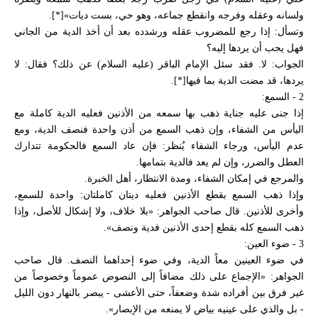
ولسانه وعقله وفرجه وانقطع جماعه، وهو حي، بست ديات»[*].
وتسأل: إذا رجع للمضروب عقله ورشدده بعد أن أخذ الدية من الجاني
فهل يجب أن يردها إليه؟
الجواب: لا. فقد سئل الإمام الباقر (عليه السلام) عن ذلك؟ فقال: لا
يردها، قد مضت الدية بما فيها[*].
2 - السمع:
إذا جنى عليه جناية ذهب بها سمعه من الأذنين فعليه الدية كاملة مع
اليأس من الشفاء، وإن ذهب السمع من أذن واحدة فنصف الدية، ومع
عدم اليأس، ورجاء الشفاء يُنظر: فإن عاد السمع فالحكومة تتدارك
العطل والضرر، وإن لم يعد فالدية بتمامها.
والمرجع في إمكان الشفاء، ومدة الانتظار، أهل الخبرة.
وإذا ذهب السمع بقطع الأذنين فعليه ديتان كاملتان: واحدة للسمع،
وأخرى للأذنين. قال صاحب الجواهر: «بلا خلاف، ولا إشكال للأصل، وإذا
ذهب السمع كله بقطع إحدى الأذنين فدية ونصف».
3 - ضوء العين:
في ضوء العينين معاً الدية، وفي ضوء إحداهما النصف. قال صاحب
الجواهر: «الإجماع على ذلك مضافاً إلى النصوص عموماً وخصوصاً من
غير فرق بين أفراده شدة وضعفاً، حتى الأعشى - يبصر بالنهار دون الليل
- بل والذي على عينيه بياض لا يمنعه من الإبصار».