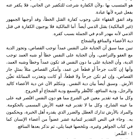
هو المتسبب بها ،ولأن الكفارة شرعت للتكفير عن الجاني، فلا يكفر عنه
بفعل غيره لأنها عبادة.
وقد اتفق الفقهاء على وجوب كفارة القتل الخطأ، وقد أوجبها الجمهور
(غير المالكية) بقتل الذمي أيضاً. أما المالكية فلا يوجبون الكفارة في قتل
الذمي لأنه مهدر الدم في الجملة بسبب كفره.
دية الأعضاء والمنافع والشجاج
تبين مما سبق أن الجناية على النفس عمداً توجب القصاص، وتجوز الدية
مع العفو والتراضي، وأن الجناية على النفس خطأ أو شبه العمد توجب
الدية، وأن الجناية على ما دون النفس قد تكون عمداً وخطأ وشبه العمد،
وأنها إن كانت جرحاً أو قطعاً عن عمد، وأمكن القصاص مثلاً بمثلٍ جاز
القصاص، وإن لم تكن جرحاً ولا قطعاً، أو كانت وتعذرت المماثلة تعيَّن
الأرش.. وسبق أيضاً بيان دية النفس.. ونتكلم الآن عن دية الأعضاء كاليد
والرجل، ودية المنافع، كالنَّظر والسمع ودية الشجاع أو الجروح.
وكل ما فيه تقدير معين في الشرع مما هو دون النفس اقتُصر فيه على
ما عينه الشارع، وكل ما لا تقدير فيه ففيه الأرش المسمى بالحكومة.
والمراد بالأرش تدارك العطل والضرر الذي يقدره أهل الخبرة، ويحكمون
به.. وجاء في النص التقدير لثمانية عشر عضواً من أعضاء الإنسان كما
في كتاب الجواهر وغيره، ونلخصها فيما يلي، ثم نذكر بعدها المنافع.
1 - الشَّعر: