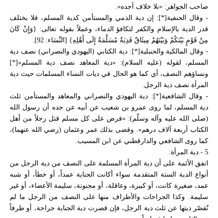
صاحب الجواهر: «بلا خلاف أجده».
- وقال الحنفية[*]: إن دية الذمي والمستأمن كدية المسلم، فلا يختلف
قدر الدية بالإسلام والكفر لتكافؤ الدماء، وعملاً بقوله تعالى: {وَإِنْ كَانَ
مِنْ قَوْمٍ بَيْنَكُمْ وَبَيْنَهُمْ مِيثَاقٌ فَدِيَةٌ مُسَلَّمَةٌ إِلَى أَهْلِهِ} [النِّسَاء: 92].
- وقال المالكية والحنبلية[*]: دية الكتابي (اليهودي والنصراني) نصف دية
المسلم، لقوله (عليه السلام): «دية المعاهد نصف دية المسلم»[*]
ونساؤهم النصف، أي كما هو الحال في ديات النساء المسلمات حيث دية
المرأة نصف دية الرجل.
- وقال الشافعية[*]: دية اليهودي والنصراني والمعاهد والمستأمن ثلث
دية المسلم، لما روى عمرو بن شعيب عن أبيه عن جده أن رسول الله
(صلى الله عليه وآله وسلّم): «فرض على كل مسلم قتل رجلاً من أهل
الكتاب أربعة آلاف درهم». وقضى بذلك عمر وعثمان (رضي الله عنهما)،
كما روى الشافعي والدارقطني عن ابن المسيب.
5 - دية المرأة:
اتفق الأئمة على أن دية المرأة المسلمة على النصف من دية الرجل من
أنواع الدية الستة المتقدمة سواء أكانت الجناية عمداً، أو خطأ، أو شبه
عمد، صغيرة كانت، أو كبيرة، وعاقلة، أو مجنونة، سليمة الأعضاء، أو غير
سليمة. وكذا الجراحات والأطراف منها على النصف من الرجل ما لم
تُقصّر ديتها عن ثلث دية الرجل، فإن قصرت دية الجناية جراحة، أو طرفاً