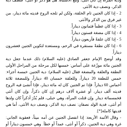
ودية المرأة إن كان أنثى، ومع الاشتباه: هل هو ذكر أو أنثى؟ فنصف دية
الذكر، ونصف دية الأنثى.
2 - إذا كان الجنين تام الخلقة، ولكن لم تلجه الروح فديته مائة دينار، من
غير فرق بين الذكر والأنثى.
3 - إذا كان عظماً فثمانون ديناراً.
4 - إذا كان مضغة فستون ديناراً.
5 - إذا كان علقةً فأربعون ديناراً.
6 - إذا كان نطفةً مستقرة في الرحم، ومستعدة لتكوين الجنين فعشرون
ديناراً.
وقد أوضح الإمام جعفر الصادق (عليه السلام) ذلك عندما جعل دية
الجنين مائة موزّعة على أساس: خمسها لكل مرحلة من المراحل الأولى
النطفة والعلقة والمضغة فقال (عليه السلام): دية الجنين خمسة أجزاء:
خمس للنطفة 20 ديناراً، وللعلقة خمسان 40 ديناراً، وللمضغة ثلاثة
أخماس 60 ديناراً. فإذا تم الجنين كان له مائة دينار، فإذا أُنشئ فيه الروح
فديته ألف دينار، أو عشرة آلاف درهم إن كان ذكراً، وإن كان أنثى
فخمسمائة دينار. وإن قتلت المرأة، وهي حبلى، فلم يُدْرَ أذكراً كان ولدها
أم أنثى، فدية الولد نصفان: نصف دية الذكر، ونصف دية الأنثى، أما هي
فديتها كاملة[*].
- وقال الأئمة الأربعة: إذا انفصل الجنين عن أمه ميتاً، فعقوبة الجاني:
غرة وهي دية الجنين، ذكراً أو أنثى، عمداً أو خطأ. وهي خمسون ديناراً أو