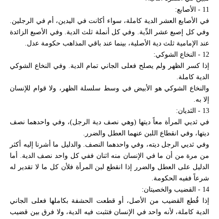
11 - الأصابع:
في الأصابع العشر الدية كاملة، سواء أكانت في اليدين، أم في الرجلين.
وفي كل إصبع عشر الدِّية. وفي كل أنملة ثلث الدية. وفي الأصبع الزائدة
عند الإمامية ثلث دية الأصلية، بينما عند باقي المذاهب حكومة عدل.
12 - النخاع الشوكي:
إذا كسر الظهر ولم يصلح فعلى الجاني تمام الدية. وفي النخاع الشوكي
الدية كاملة.
والنخاع الشوكي هو الأبيض في وسط سلسلة الظهر، ولا قوام للإنسان
إلا به.
13 - الثديان:
في ثديي المرأة معاً ديتها (وهي نصف دية الرجل)، وفي واحدهما نصف
ديتها، وفي انقطاع اللبن عنهما العطل والضرر.
وفي ثديي الرجل ديته، وفي واحدهما النصف. والدليل ما أشرنا إليه أكثر
من مرة من أن ما في الإنسان منه اثنان ففي كل واحد نصف الدية. أما
الدليل على العطل والضرر إذا انقطع لبن المرأة فلأن كل ما لا تقدير له
شرعاً ففيه الحكومة.
14 - القضيب والخصيتان:
إذا قُطع القضيب من الأصل، أو قطعت الحشفة بكاملها فعلى الجاني
الدية كاملة، لأنه واحد في الإنسان فتثبت فيه الدية، ولا فرق بين قضيب