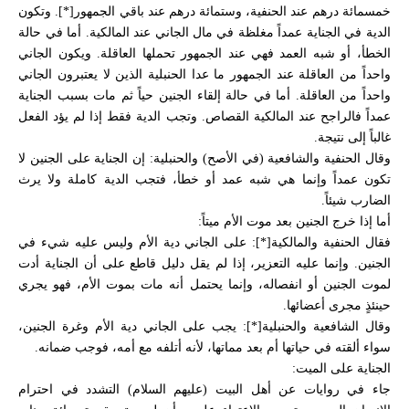
خمسمائة درهم عند الحنفية، وستمائة درهم عند باقي الجمهور[*]. وتكون
الدية في الجناية عمداً مغلظة في مال الجاني عند المالكية. أما في حالة
الخطأ، أو شبه العمد فهي عند الجمهور تحملها العاقلة. ويكون الجاني
واحداً من العاقلة عند الجمهور ما عدا الحنبلية الذين لا يعتبرون الجاني
واحداً من العاقلة. أما في حالة إلقاء الجنين حياً ثم مات بسبب الجناية
عمداً فالراجح عند المالكية القصاص. وتجب الدية فقط إذا لم يؤد الفعل
غالباً إلى نتيجة.
وقال الحنفية والشافعية (في الأصح) والحنبلية: إن الجناية على الجنين لا
تكون عمداً وإنما هي شبه عمد أو خطأ، فتجب الدية كاملة ولا يرث
الضارب شيئاً.
أما إذا خرج الجنين بعد موت الأم ميتاً:
فقال الحنفية والمالكية[*]: على الجاني دية الأم وليس عليه شيء في
الجنين. وإنما عليه التعزير، إذا لم يقل دليل قاطع على أن الجناية أدت
لموت الجنين أو انفصاله، وإنما يحتمل أنه مات بموت الأم، فهو يجري
حينئذٍ مجرى أعضائها.
وقال الشافعية والحنبلية[*]: يجب على الجاني دية الأم وغرة الجنين،
سواء ألقته في حياتها أم بعد مماتها، لأنه أتلفه مع أمه، فوجب ضمانه.
الجناية على الميت:
جاء في روايات عن أهل البيت (عليهم السلام) التشدد في احترام