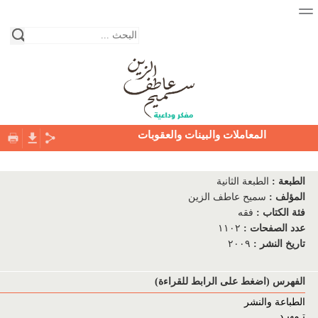
المعاملات والبينات والعقوبات
الصفحة الرئيسية
الطبعة
:
الطبعة الثانية
نبذة عن حياة الكاتب
المؤلف
:
سميح عاطف الزين
فئة الكتاب
:
فقه
المكتبة
عدد الصفحات
:
١١٠٢
تاريخ النشر
:
٢٠٠٩
فئات الكتب
دور النشر
الفهرس (اضغط على الرابط للقراءة)
الطباعة والنشر
التواصل معنا
تـمهيـد