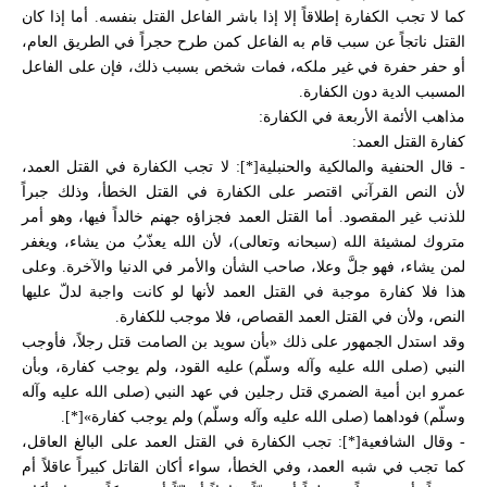
كما لا تجب الكفارة إطلاقاً إلا إذا باشر الفاعل القتل بنفسه. أما إذا كان
القتل ناتجاً عن سبب قام به الفاعل كمن طرح حجراً في الطريق العام،
أو حفر حفرة في غير ملكه، فمات شخص بسبب ذلك، فإن على الفاعل
المسبب الدية دون الكفارة.
مذاهب الأئمة الأربعة في الكفارة:
كفارة القتل العمد:
- قال الحنفية والمالكية والحنبلية[*]: لا تجب الكفارة في القتل العمد،
لأن النص القرآني اقتصر على الكفارة في القتل الخطأ، وذلك جبراً
للذنب غير المقصود. أما القتل العمد فجزاؤه جهنم خالداً فيها، وهو أمر
متروك لمشيئة الله (سبحانه وتعالى)، لأن الله يعذّبُ من يشاء، ويغفر
لمن يشاء، فهو جلَّ وعلا، صاحب الشأن والأمر في الدنيا والآخرة. وعلى
هذا فلا كفارة موجبة في القتل العمد لأنها لو كانت واجبة لدلّ عليها
النص، ولأن في القتل العمد القصاص، فلا موجب للكفارة.
وقد استدل الجمهور على ذلك «بأن سويد بن الصامت قتل رجلاً، فأوجب
النبي (صلى الله عليه وآله وسلّم) عليه القود، ولم يوجب كفارة، وبأن
عمرو ابن أمية الضمري قتل رجلين في عهد النبي (صلى الله عليه وآله
وسلّم) فوداهما (صلى الله عليه وآله وسلّم) ولم يوجب كفارة»[*].
- وقال الشافعية[*]: تجب الكفارة في القتل العمد على البالغ العاقل،
كما تجب في شبه العمد، وفي الخطأ، سواء أكان القاتل كبيراً عاقلاً أم