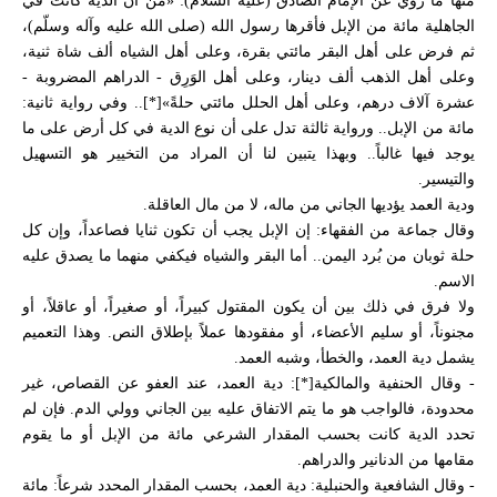
منها ما روي عن الإمام الصادق (عليه السلام): «من أن الدية كانت في
الجاهلية مائة من الإبل فأقرها رسول الله (صلى الله عليه وآله وسلّم)،
ثم فرض على أهل البقر مائتي بقرة، وعلى أهل الشياه ألف شاة ثنية،
وعلى أهل الذهب ألف دينار، وعلى أهل الوَرِق - الدراهم المضروبة -
عشرة آلاف درهم، وعلى أهل الحلل مائتي حلةً»[*].. وفي رواية ثانية:
مائة من الإبل.. ورواية ثالثة تدل على أن نوع الدية في كل أرض على ما
يوجد فيها غالباً.. وبهذا يتبين لنا أن المراد من التخيير هو التسهيل
والتيسير.
ودية العمد يؤديها الجاني من ماله، لا من مال العاقلة.
وقال جماعة من الفقهاء: إن الإبل يجب أن تكون ثنايا فصاعداً، وإن كل
حلة ثوبان من بُرد اليمن.. أما البقر والشياه فيكفي منهما ما يصدق عليه
الاسم.
ولا فرق في ذلك بين أن يكون المقتول كبيراً، أو صغيراً، أو عاقلاً، أو
مجنوناً، أو سليم الأعضاء، أو مفقودها عملاً بإطلاق النص. وهذا التعميم
يشمل دية العمد، والخطأ، وشبه العمد.
- وقال الحنفية والمالكية[*]: دية العمد، عند العفو عن القصاص، غير
محدودة، فالواجب هو ما يتم الاتفاق عليه بين الجاني وولي الدم. فإن لم
تحدد الدية كانت بحسب المقدار الشرعي مائة من الإبل أو ما يقوم
مقامها من الدنانير والدراهم.
- وقال الشافعية والحنبلية: دية العمد، بحسب المقدار المحدد شرعاً: مائة