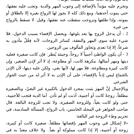
وتحرم عليه مؤبداً بالإضافة إلى وجوب المهر والدية. وتجب عليه نفقتها،
حتى يموت أحدهما، ومع ذلك كله لا يجوز لها الزواج بغيره إلا بالطلاق أو
بموته، وإذا طلقها وتزوجت سقطت عنه نفقتها، وقيل: لا تسقط بالزواج
من غيره.
2 - أن يدخل الزوج بها بعد بلوغها، ويحصل الإفضاء بسبب الدخول، فلا
شيء عليه سوى المهر والنفقة، كسائر الزوجات، لأنه فِعْلٌ مأذون به
شرعاً، إلا إذا تعدى وتجاوز المألوف بين الزوجين.
3 - أن يكون الواطئ أجنبياً لا زوجاً، وحينئذ يُنظر: فإن كانت صغيرة فعليه
ديتها ومهر أمثالها، مكرهة كانت، أو مطاوعة، إذ لا أثر لإذن الصغير، وإن
كانت كبيرة ومطاوعة، فلا مهر لها، لأنها بغي، ولكن عليه ديتها، لأن الإذن
بالجماع ليس إذناً بالإفضاء، على أن الإذن به لا أثر له من حيث الجواز
الشرعي.
وبالإجمال إنَّ المهرَ يثبت بمجرد الدخول بالكبيرة غير البغيّ، وبالصغيرة
مطلقاً، زوجةً كانت أو أجنبية، أذنت أو لم تأذن. أما الدية فتجب للأجنبية،
حتى ولو كانت بغياً، وللزوجة الصغيرة، ولا تجب للزوجة البالغة. قال
صاحب الجواهر في المجلد الخامس، باب الزواج، المسألة السادسة، في
تحريم وطء الزوجة غير البالغة:
«لا إشكال في وجوب المهر بإفضائها مطلقاً، صغيرة كانت أو كبيرة،
زوجة أو أجنبية، إلا إذا كانت مملوكة أو بغياً.. ولا خلاف معتدّ به في