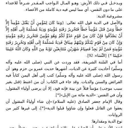
الـصـلـح
ويـدخـل فـي ذلك الأرش: وهـو المـال الـواجب المـقـدر شـرعاً للاعتداء
العلاقات الداخليـة والعـلاقات الدولية
على ما دون النفس، أي مما ليس فيه دية كاملة من الأعضاء.
عقـد الـذمـة
مشروعية الدية:
الخـاتمـة
والأصل في الدية قول الله تعالى: {وَمَا كَانَ لِمُؤْمِنٍ أَنْ يَقْتُلَ مُؤْمِناً إِلاَّ
التقليد والاجتهاد الطريقة العملية للاجتهاد
خَطَأً وَمَنْ قَتَلَ مُؤْمِناً خَطَأً فَتَحْرِيرُ رَقَبَةٍ مُؤْمِنَةٍ وَدِيَةٌ مُسَلَّمَةٌ إِلَى أَهْلِهِ إِلاَّ
رأي ونـداء ودعـاء
أَنْ يَصَّدَّقُوا فَإِنْ كَانَ مِنْ قَوْمٍ عَدُوٍّ لَكُمْ وَهُوَ مُؤْمِنٌ فَتَحْرِيرُ رَقَبَةٍ مُؤْمِنَةٍ
مراجع موسوعة الأحكام الشرعية
وَإِنْ كَانَ مِنْ قَوْمٍ بَيْنَكُمْ وَبَيْنَهُمْ مِيثَاقٌ فَدِيَةٌ مُسَلَّمَةٌ إِلَى أَهْلِهِ وَتَحْرِيرُ رَقَبَةٍ
هوامش
مُؤْمِنَةٍ فَمَنْ لَمْ يَجِدْ فَصِيَامُ شَهْرَيْنِ مُتَتَابِعَيْنِ تَوْبَةً مِنَ اللَّهِ وَكَانَ اللَّهُ عَلِيمًا
حَكِيمًا *} [النِّسَاء: 92].
أما في السّنة الشريفة، فقد وردت عن النبي (صلى الله عليه وآله
وسلّم) أحاديث كثيرة عن الديات، أشهرها حديث عمرو بن حزم وهو: أن
رسول الله (صلى الله عليه وآله وسلّم) كتب إلى أهل اليمن كتاباً فيه
الفرائض والسنن والديات. وقد جاء في الكتاب: أن من اعتبط (قتل بغير
سبب موجب) مؤمناً قتلاً عن بينة فإنه قود، إلا أن يرضى أولياء المقتول،
وأن في النفس: «الدية مائة من الإبل»[*].
وقال الإمام جعفر الصادق (عليه السلام):«إن شاء أولياءُ المقتول أن
يعفوا عن القاتل فعلوا وإن شاؤوا قبلوا الدية»[*]، إلى غيرها كثير من
الروايات.
نوع الدية ومقدارها:
اتفق الأئمة على أن الجناية على ثلاثة أنواع: عمد محض، وخطأ محض،