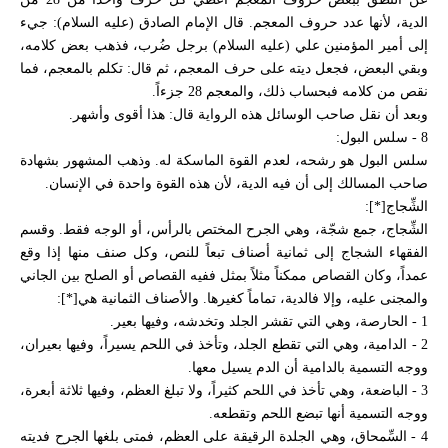
الدية، لأنها عدد حروف المعجم. قال الإمام الصادق (عليه السلام): جيء
إلى أمير المؤمنين علي (عليه السلام) برجل ضُرب، فذهب بعض كلامه،
وبقي البعض، فجعل ديته على حرف المعجم، ثم قال: تكلم بالمعجم، فما
نقص من كلامه فبحساب ذلك، والمعجم 28 جزءاً.
وبعد أن نقل صاحب الوسائل هذه الرواية قال: هذا أقوى وأشهر.
8 - سلس البول:
سلس البول هو رشحه، لعدم القوة الماسكة له. وذهب المشهور بشهادة
صاحب المسالك إلى أن فيه الدية، لأن هذه القوة واحدة في الإنسان.
الشِّجاج[*]:
الشِّجاج، جمع شجّة، وهي الجرح المختص بالرأس، أو الوجه فقط. وقسم
الفقهاء الشجاج إلى ثمانية أصناف تبعاً للنص، وكل صنف منها إذا وقع
عمداً، وكان القصاص ممكناً مثلاً بمثل ففيه القصاص أو الصلح بين الجاني
والمجنى عليه، وإلا فالدية، تماماً كغيرها. والأصناف الثمانية هي[*]:
1 - الحارصة، وهي التي تقشر الجلد وتخدشه، وفيها بعير.
2 - الدامية، وهي التي تقطع الجلد، وتأخذ في اللحم يسيراً، وفيها بعيران،
ووجه التسمية بالدامية أن الدم يسيل معها.
3 - الباضعة، وهي تأخذ في اللحم كثيراً، ولا تبلغ العظم، وفيها ثلاثة أبعرة،
ووجه التسمية أنها تبضع اللحم وتقطعه.
4 - السِّمحاق، وهي الجلدة الرقيقة على العظم، فمتى بلغها الجرح فديته