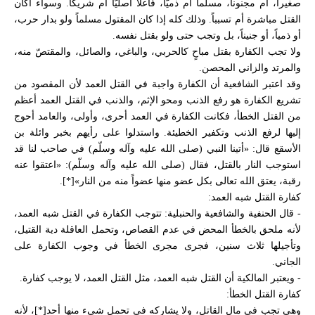
صغيراً، أم مجنوناً، مسلماً أم ذميّاً، فاعلاً أصليّاً أم شريكاً. وسواء أكان
القتل مباشرة أم تسبباً. وذلك كله إذا كان المقتول مسلماً ولو بدار حرب،
أو ذمياً، أو جنيناً، بل وتجب حتى ولو بقتل نفسه.
ولا تجب الكفارة بقتل مباحٍ كالحربي، والباغي، والصائل، والمقتصّ منه،
والمرتد والزاني المحصن.
وقد اعتبر الشافعية أن الكفارة واجبة في القتل العمد لأن المقصود من
تشريع الكفارة هو رفع الذنب ومحو الإثم، والذنب في القتل العمد أعظم
من القتل الخطأ، فكانت الكفارة في العمد أحرى، وأولى، والعامد أحوج
إليها لرفع الذنب وتكفير الخطيئة. واستدلوا على رأيهم بخبر وائلة بن
الأسقع قال: «أتينا النبي (صلى الله عليه وآله وسلّم) في صاحب لنا قد
استوجب النار بالقتل، فقال (صلى الله عليه وآله وسلّم): «اعتقوا عنه
رقبة، يعتق الله تعالى بكل عضو منها عضواً منه من النار»[*].
كفارة القتل شبه العمد:
- قال الحنفية والشافعية والحنبلية: تتوجب الكفارة في القتل شبه العمد،
لأنه ملحق بالخطأ المحض في عدم القصاص، وتحمل العاقلة دية القتيل،
وتأجيلها ثلاث سنين، فجرى مجرى الخطأ في وجوب الكفارة على
الجاني.
- ويعتبر المالكية أن القتل شبه العمد، مثل القتل العمد، لا يوجب كفارة.
كفارة القتل الخطأ:
وهي تجب في مال القاتل، ولا يشاركه في تحمل شيء منها أحد[*]، لأنه