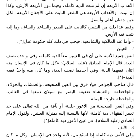
الأهداب الأربعة إن لم تنبت الدية كاملة، وفيما دون الأربعة الأرش، وكذا
إن نبتت. والأهداب الأربعة هي الشعر النابت على الأجفان الأربعة، لكل
عين جفنان أعلى وأسفل.
وفيما عدا ذلك من الشعر، كالنابت على الصدر والساعد والساق، وما إليه
يثبت فيه الأرش.
- وأما عند المالكية والشافعية: فيجب في ذلك كله حكومة عدل[*].
2 - العيـن:
اتفق جميع الأئمة على أن في العينين معاً الدية كاملة، وفي واحدة نصف
الدية. قال الإمام الصادق (عليه السلام): «كل ما كان في الإنسان منه
اثنان ففيهما الدية، وفي أحدهما نصف الدية، وما كان منه واحدٌ ففيه
الدية»[*].
قال صاحب الجواهر: «ولا فرق بين العين الصحيحة، والعمشاء، والحولاء،
والجاحظة». والعمشاء ضعيفة البصر مع سيلان دمعها في الغالب،
والجاحظة خارجة المقلة.
وفي العين الصحيحة من الأعور خلقة، أو بآفة من الله تعالى على حد
تعبير الفقهاء، دية كاملة، لأنها بالنسبة إليه بمنزلة العينين، ولقول الإمام
الصادق (عليه السلام): في عين الأعور دية كاملة[*].
3 - الأنف:
وفي الأنف دية كاملة إذا استُؤصل، لأنه واحد في الإنسان، وكل ما كان