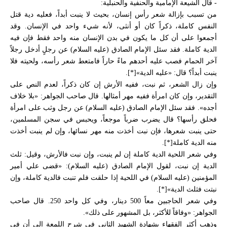
- قال الشيعة الإمامية والحنفية والحنبلية:
من تسبب بإزالة شعر رأس إنسان، بحيث لا ينبت أبداً، فعليه دية قتل
النفس كاملة، ذكراً كان أو أنثى، لأنه شيء واحد في الإنسان. وقد
أجمعوا على أن كل ما يكون في بدن الإنسان منه واحد فقط فإن فيه
الدية كاملة. فقد سئل الإمام الصادق (عليه السلام) عن رجلٍ أدخل رجلاً
آخر الحمام فصب عليه أحدهم ماءً حاراً فامتعط شعر رأسه، ولحيته فلا
ينبت أبداً؟ قال: «عليه الدية»[*].
وإن زال الشعر، ثم نبت، ففيه الأرش إن كان ذكراً، لعدم النص على
التقدير، وإن كان امرأة ففيه مهر أمثالها. قال صاحب الجواهر: «بلا خلاف
أجده». فقد سئل الإمام الصادق (عليه السلام) عن رجل وثب على امرأة
فحلق رأسها؟ قال يضرب ضرباً موجعاً، ويحبس في سجن المسلمين،
حتى ينبت شعرها، فإن نبت أخذت منه مهر نسائها، وإن لم ينبت أخذت
منه الدية كاملة[*].
وفي شعر اللحية الدية كاملة إن لم ينبت، وإن نبت فالأرش، وقيل: ثلث
الدية إن نبت، لقول الإمام الصادق (عليه السلام): «قضى علي أمير
المؤمنين (عليه السلام) في اللحية إذا حلقت فلم تنبت فالدية كاملة، وإن
نبتت فثلث الدية»[*].
وفي شعر الحاجبين معاً 500 دينار، وفي كل واحد 250. قال صاحب
الجواهر: «وفاقاً للأكثر، بل المشهور على ذلك».
وذهب أكثر الفقهاء بشهادة الشهيد الثاني في شرح اللمعة إلى أن في