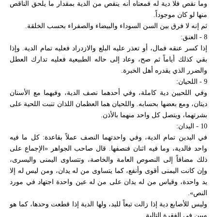
وما نقص فلا دية له فمعناه أنه ينقص من الدية بمقدار ما يلحق الناقص
منها لو كان موجوداً.
ثم إنه لا فرق بين السن السوداء والبيضاء والصفراء بحسب الخلقة.
8 - العنق:
إذا كسر عنقه فمال، أو تعذر عليه البلع والازدراد فعليه تمام الدية. وإذا
بقي كذلك أياماً ثم صح، وعاد إلى حاله الطبيعية فعليه تدارك العطل
والضرر الذي يقدره أهل الخبرة.
9 - اللحيان:
وفي اللحيين دية كاملة، وفي أحدهما نصف الدية، وفيهما مع الأسنان
ديتان، ومع بعضها بحسابه. واللحيان هما العظمان اللذان تنبت اللحية على
بشرتهما، ويتصل كل واحد منهما بالأذن.
10 - اليدان:
في اليدين تمام الدية، وفي واحدتهما النصف عملاً بقاعدة: كل ما فيه
واحد فالدية، وما فيه اثنان فنصفها. قال صاحب الجواهر «الإجماع على
ذلك مضافاً إلى النصوص العامة والخاصة، وتتساوى اليمنى واليسرى،
وإن كانت اليمنى أقوى وأنفع، كما يتساوى من له يدان، ومن ليس له إلا
يد واحدة، وقياس من له يدان على من له عين واحدة اجتهاد في مورد
النص».
وليس للأصابع دية إذا زالت تبعاً لليد، ولها الدية إذا قطعت وحدها، كما هو
مبين في الفقرة التالية.