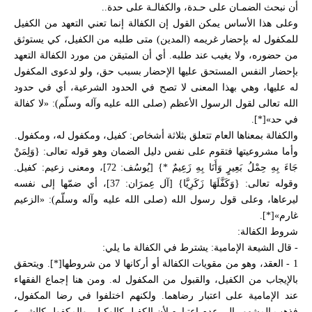
الـصـلـح
أن نبحث الضمـان على حـدة، والكفالـة على حدة..
العلاقات الداخليـة والعـلاقات الدولية
وعلى هذا الأساس يمكن القول إن الكفالة إنما تعني التعهد من الكفيل
عقـد الـذمـة
للمكفول له بإحضار غريمه (المدين) متى طلبه من الكفيل، كي يستوثق
الخـاتمـة
من حضوره، ولا يغيب عند طلبه. أي أن المتيقن من مورد الكفالة التعهد
التقليد والاجتهاد الطريقة العملية للاجتهاد
بإحضار النفس المستحق عليها الإحضار بسبب حق، ولو لدعوى المكفول
رأي ونـداء ودعـاء
له عليها، وهي بهذا المعنى لا تصح في الحدود الشرعية، أي في حدود
مراجع موسوعة الأحكام الشرعية
الله تعالى لقول الرسول الأعظم (صلى الله عليه وآله وسلّم): «لا كفالة
هوامش
في حد»[*].
والكفالة بمعناها العام تتعلق بثلاثة أشخاص: كفيل، ومكفول له، ومكفول.
وأما مشروعيتها فتقوم على نفس دليل الضمان وهو قوله تعالى: {وَلِمَنْ
جَاءَ بِهِ حِمْلُ بَعِيرٍ وَأَنَا بِهِ زَعِيمٌ *} [يُوسُف: 72]، ومعنى زعيم: كفيل.
وقوله تعالى: {وَكَفَّلَهَا زَكَرِيَّا} [آل عِمرَان: 37]، أي ضمّها إلى نفسه
ليرعاها، وعلى قول رسول الله (صلى الله عليه وآله وسلّم): «الزعيم
غارم»[*].
شروط الكفالة:
- قال الشيعة الإمامية: يشترط في الكفالة ما يلي:
1 - العقد، وهو من مقويات الكفالة أو أركانها لا من شروطها[*]. ويتحقق
بالإيجاب من الكفيل، والقبول من المكفول له. ومن هنا إجماع الفقهاء
عند الإمامية على اعتبار رضاهما. ولكنهم اختلفوا في رضا المكفول،
فذهب المشهور إلى عدم اعتباره لأن الكفيل كالوكيل، والمكفول كالشيء