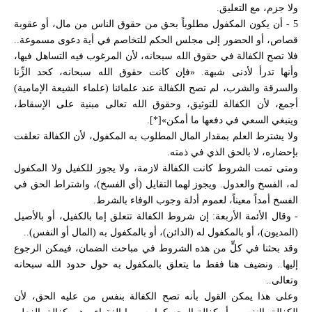
ولا جزم، مع التعليق.
5 - أن يكون المكفول مطلوباً بحق من حقوق الناس من مال، أو عقوبة
قصاص، أو الحضور إلى مجلس الحكم للتخاصم في أية دعوى مسموعة..
فلا تصح الكفالة في حقوق الله سبحانه، لأن المرغوب فيه التساهل فيها،
وأنها تدرأ لأدنى شبهة. «فإن كانت حقوق الله سبحانه، كحد الزِّنا
والسرقة والشرب، لم تصح الكفالة عند علمائنا (علماء الشيعة الإمامية)
أجمع، لأن الكفالة للتوثيق، وحقوق الله تعالى مبنية على الإسقاط،
وينبغي السعي في دفعها ما أمكن»[*].
ولا يشترط العلم بمقدار المال المطلوب به المكفول، لأن الكفالة تعلقت
بإحضاره، لا بالحق الذي في ذمته.
ومتى تمت الشروط كانت الكفالة لازمة، ولا يجوز للكفيل ولا المكفول
له، الفسخ والعدول. ويجوز لهما التقايل (أي الفسخ)، واشتراط الحق في
الفسخ أمداً معيناً، لعموم أدلة وجوب الوفاء بالشرط.
- وقال الأئمة الأربعة: إن شروط الكفالة تتعلق إما بالكفيل، أو بالأصيل
(المديون)، أو بالمكفول له (الدائن)، أو بالمكفول به (المال أو النفس)..
وقد بحثنا في كلٍّ من هذه الشروط في مباحث الضمان، فيمكن الرجوع
إليها.. ونضيف هنا فقط ما يتعلق بالمكفول به حول حدود الله سبحانه
وتعالى..
وعلى هذا يمكن القول بأنه تصح الكفالة بنفس من عليه الحق، لأن