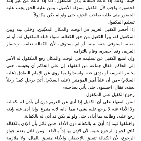
حينه، وذلك إذا كانت الكفالة بإذن المكفول. أما إذا كانت من غير إذنه
فحضوره واجب لأن الكفيل بمنزلة الأصيل، ومن عليه الحق يجب عليه
الحضور متى طلبه صاحب الحق، حتى ولو لم يكن مكفولاً.
تسليم المكفول:
إذا أحضر الكفيل الغريم في الوقت والمكان المعيَّنين، وخلى بينه وبين
المكفول له، يبرأ الكفيل من حق الكفالة، سواء قبله المكفول له، أو لم
يقبله، استوفى حقه منه، أو لم يستوفِ، لأن الكفالة تعلقت بإحضار
الغريم، وقد أحضره، وقام بالتزامه.
وإن امتنع الكفيل عن تسليمه في الوقت والمكان رفع المكفول له الأمر
إلى الحاكم. فقال جماعة من الفقهاء: إن على الحاكم أن يحبسه، حتى
يحضر الغريم، أو يؤدي عنه. واستدلوا بما روي عن الإمام الصادق (عليه
السلام) «من أن علياً أمير المؤمنين (عليه السلام)، أُتيَ برجلٍ كفلَ رجلاً
بعينه، فقال: احبسوه، حتى يأتي بصاحبه».
رجوع الكفيل على المكفول:
اتفق الفقهاء على أن الكفيل إذا أدى عن الغريم دون أن يأذن له بكفالته
ولا الأداء عنه لا يرجع عليه بشيء مما أداه، لأنه متبرع. وإذا أدى عنه بإذنه
رجع عليه، وطالبه بما أداه، حتى ولو لم يكن قد أذن له بالكفالة.
واختلفوا فيما إذا أذِنَ له بالكفالة دون الأداء. فمن قائل بأن الإذن بالكفالة
كافٍ لجواز الرجوع عليه، لأن الإذن بها إذاً بالأداء.. ومن قائل بعدم جواز
الرجوع، لأن الكفالة تتعلق بالإحضار، والأداء متعلق بالمال، ولا ملازمة