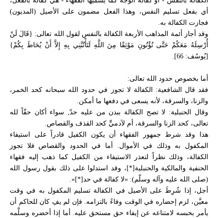
الكفالة بالنفس - أو كفالة الوجه كما يسميها الفقهاء - هي كفالة بالفعل،
أي بفعل تسليم النفس، وهذا الفعل مضمون على الأصيل (المديون)
فجازت الكفالة به.
وقد أجاز أئمة المذاهب الأربعة الكفالة بالنفس لقول الله تعالى: {قَالَ لَنْ
أُرْسِلَهُ مَعَكُمْ حَتَّى تُؤْتُونِ مَوْثِقًا مِنَ اللَّهِ لَتَأْتُنَّنِي بِهِ إِلاَّ أَنْ يُحَاطَ بِكُمْ}
[يُوسُف: 66].
أما بخصوص حدود الله تعالى:
فقد قال الشافعية: الكفالة لا تجوز في حدود الله سبحانه كحد الخمر،
والزنا، والسرقة، لأنه يسعى في دفعها ما أمكن.
وقال الحنبلية: لا تصح الكفالة ببدن من عليه حدّ, سواء أكان حقّاً لله
تعالى، كحد الزنا والسرقة، أم لآدميٍّ كحد القذف والقصاص.
هذا وقد شرط جمهور الفقهاء أن يكون الكفيل قادراً على استيفاء
المكفول به وذلك في الأموال. أما في الحدود والقصاص فلا تجوز
الكفالة، وذلك نظراً لتعذر الاستيفاء من الكفيل كما ذهب إليه فقهاء
الحنفية والمالكية والحنبلية[*]، وقد استدلوا على ذلك بقول رسول الله
(صلى الله عليه وآله وسلّم): «لا كفالة في حد[*]».
أجل، إذا شُرِطَ على الأصيل في الكفالة تسليم المكفول به في وقت
معيَّن، لزم إحضاره في الوقت وفاءً بالتزامه. فإن لم يفِ كان للحاكم أن
يأمر بحبسه لامتناعه عن إيفاء حق مستحق عليه. أما إذا أحضره وسلَّمه