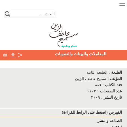
المعاملات والبينات والعقوبات
الصفحة الرئيسية
الطبعة
:
الطبعة الثانية
نبذة عن حياة الكاتب
المؤلف
:
سميح عاطف الزين
فئة الكتاب
:
فقه
المكتبة
عدد الصفحات
:
١١٠٢
تاريخ النشر
:
٢٠٠٩
فئات الكتب
دور النشر
الفهرس (اضغط على الرابط للقراءة)
الطباعة والنشر
التواصل معنا
تـمهيـد