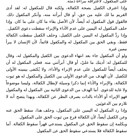
على المكفول، لاعترافه ببراءة ذمته.
وإذا اعترف الكفيل بصحة الكفالة، ولكنه قال للمكفول له: لقد أدى
الغريم ما لك عليه من حق، أو قال أبرأته منه، وأنكر المكفول ذلك.
فالقول قول المكفول له أيضاً، لأن الأصل بقاء ما كان على ما كان. وإذا
حلف المكفول له اليمين على عدم الأداء والإبراء سقطت دعوى الكفيل..
وإذا ردَّ المكفول له اليمين على الكفيل، وحلف الكفيل سقطت الكفالة
فقط، وبقي الحق بين المكفول له والمكفول قائماً، لأن الإنسان لا يبرأ
بيمين غيره.
ولو أن المكفول جاء بعد انتهاء الدعوى بين الكفيل والمكفول له، وقال
للمكفول له: أديتك ما عليّ، أو قال: أبرأتني منه. فعلى المكفول له أن
يحلف أيضاً للمكفول على عدم الإبراء والأداء، ولا يُكتفى بيمينه الأولى
للكفيل. لأن الهدف من الدعوى الأولى بين الكفيل والمكفول له هو ثبوت
الكفالة، والإبراء والأداء إنما ذكرا وسيلة لإبطال الكفالة، وليسا موضوعاً
ولا غاية للدعوى. أما الهدف من الدعوى الثانية بين المكفول له والمكفول
فهو الإبراء أو الأداء بالذات بصرف النظر عن الكفالة، وبهذا يتضح أنه لا
تلازم بين الدعويَين.
وإذا رد المكفول له اليمين على المكفول، وحلف هذا، سقط الحق عنه
وعن الكفيل أيضاً، لأن الكفالة فرع من ثبوت الحق على المكفول.
وبكلمة إن سقوط الحق عن المكفول يستدعي قهراً سقوط الكفالة. أما
سقوط الكفالة فلا يستدعي سقوط الحق عن المكفول.