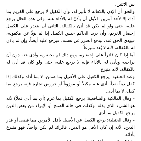
بين الاثنين.
والحق أن الإذن بالكفالة لا تأثير له، وأن الكفيل لا يرجع على الغريم بما
أداه إلا لأحد أمرين: الأول أن يأذنَ له بالأداء عنه، وفي هذه الحال يرجع
عليه، حتى ولو لم يكن قد أذن بالكفالة. الثاني أن يتعذر على الكفيل
إحضار الغريم، وأن يريد الحاكم حبس الكفيل إذا لم يؤدِّ عن مكفوله،
فيؤدي الحق عنه، ليدفع الضرر عن نفسه، فيرجع عليه أيضاً، وإن لم يأذن
له بالكفالة، لأنه لا يُعد متبرعاً.
أما إذا كان قادراً على إحضاره، ومع ذلك لم يحضره، وأدى عنه دون أن
يراجعه ويأذن له بالأداء فإنه لا يرجع عليه، حتى ولو كان قد أذن له
بالكفالة، لأنه متبرع.
وعند الحنفية: يرجع الكفيل على الأصيل بما ضمن، لا بما أداه وكذلك إذا
كفل ديناً نقداً، أدى عنه مكيلاً أو موزوناً أو عروض تجارة فإنه يرجع بما
كفل، لا بما أدى.
- وقال المالكية والشافعية: يرجع الكفيل بما غرم (أي بما أدى فعلاً) لأنه
هو الشيء الذي بذله. وكذلك في حالة الصلح أو الإبراء من بعض الدين
يرجع الكفيل بما أدى.
- وقال الحنبلية: يرجع الكفيل عن الأصيل بأقل الأمرين مما قضى أو قدر
الدين، لأنه إن كان الأقل هو الدين، فالزائد لم يكن واجباً، فهو متبرع
بأدائه.