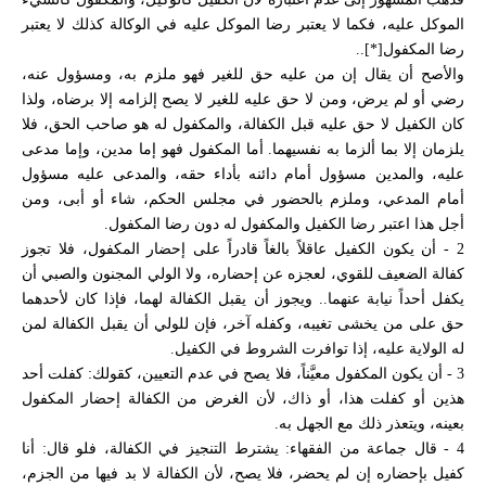
الموكل عليه، فكما لا يعتبر رضا الموكل عليه في الوكالة كذلك لا يعتبر
رضا المكفول[*]..
والأصح أن يقال إن من عليه حق للغير فهو ملزم به، ومسؤول عنه،
رضي أو لم يرض، ومن لا حق عليه للغير لا يصح إلزامه إلا برضاه، ولذا
كان الكفيل لا حق عليه قبل الكفالة، والمكفول له هو صاحب الحق، فلا
يلزمان إلا بما ألزما به نفسيهما. أما المكفول فهو إما مدين، وإما مدعى
عليه، والمدين مسؤول أمام دائنه بأداء حقه، والمدعى عليه مسؤول
أمام المدعي، وملزم بالحضور في مجلس الحكم، شاء أو أبى، ومن
أجل هذا اعتبر رضا الكفيل والمكفول له دون رضا المكفول.
2 - أن يكون الكفيل عاقلاً بالغاً قادراً على إحضار المكفول، فلا تجوز
كفالة الضعيف للقوي، لعجزه عن إحضاره، ولا الولي المجنون والصبي أن
يكفل أحداً نيابة عنهما.. ويجوز أن يقبل الكفالة لهما، فإذا كان لأحدهما
حق على من يخشى تغيبه، وكفله آخر، فإن للولي أن يقبل الكفالة لمن
له الولاية عليه، إذا توافرت الشروط في الكفيل.
3 - أن يكون المكفول معيَّناً، فلا يصح في عدم التعيين، كقولك: كفلت أحد
هذين أو كفلت هذا، أو ذاك، لأن الغرض من الكفالة إحضار المكفول
بعينه، ويتعذر ذلك مع الجهل به.
4 - قال جماعة من الفقهاء: يشترط التنجيز في الكفالة، فلو قال: أنا
كفيل بإحضاره إن لم يحضر، فلا يصح، لأن الكفالة لا بد فيها من الجزم،