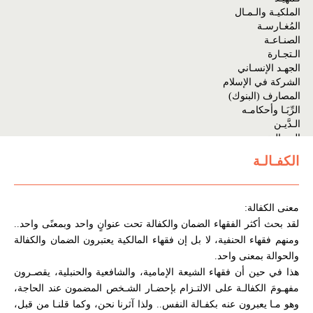
الملكيـة والـمـال
المُغـارسـة
الصنـاعـة
الـتجـارة
الجهـد الإنسـاني
الشركة في الإسلام
المصارف (البنوك)
الرِّبَـا وأحكامـه
الـدَّيـن
الحـوالـة
الوديـعـة
الكفـالـة
الكفـالـة
الضمـان
التـأميـن
معنى الكفالة:
الحـاكـم والحكم على الأشياء والأفعال
القضاء في الإسلام
لقد بحث أكثر الفقهاء الضمان والكفالة تحت عنوانٍ واحد وبمعنًى واحد..
الـحـدود
ومنهم فقهاء الحنفية، لا بل إن فقهاء المالكية يعتبرون الضمان والكفالة
الـديـات
والحوالة بمعنى واحد.
التعزير والأرش
هذا في حين أن فقهاء الشيعة الإمامية، والشافعية والحنبلية، يقصـرون
المخـالفـات
مفهـومَ الكفالـة على الالتـزام بإحضـار الشـخص المضمون عند الحاجة،
الـعـفـو
وهو مـا يعبرون عنه بكفـالة النفس.. ولذا آثرنا نحن، وكما قلنـا من قبل،
الكفـارات