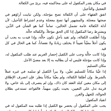
في مكان يقدر المكفول له على محاكمته فيه، برئ من الكفالة.
التعجيل والتأجيل:
اتفق الفقهاء على أن الكفالة تصح مؤجلة، ولكن تباينت آراؤهم في
صحتها معجلة. والمشهور أنها تصح معجلة وعدم اشتراط التأجيل، لأن
أدلة الكفالة عامة تشمل الحالين، تماماً كما هو الشأن في الدَّين.
ويشترط رضا المكفول إذا كان الحق مؤجلاً، والكفالة حالّة.
وإذا أُطلقت الكفالة، ولم تقيد بأجلٍ تكون حالَّة، وإذا قيدت به يجب أن
يكون أجلاً معيَّناً تعييناً لا يختلف زيادةً ولا نقصاناً، كما هي الحال في كل
قيد.
وإذا كانت حالَّة وجب على الكفيل إحضار الغريم عند طلب المكفول له،
وإذا كانت مؤجلة فليس له أن يطالبه به إلا بعد مضيّ الأجل.
مكان التسليم:
إذا عيَّنا مكاناً للتسليم تعيَّن، ولا يبرأ الكفيل لو سلمه في غيره عملاً
بالشرط. وإن أطلقا الكفالة، ولم يعيِّنا مكاناً ينظر: فإن انصرف الإطلاق
إلى مكان معين كبلد العقد كان ذاك، وإن لم ينصرف إلى بلد خاص، ولا
قرينة تدل على التعيين، بحيث يكون مبهماً، فالقواعد تستدعي بطلان
الحوالة، للجهل والغرر.
انقياد المكفول:
يجب على المكفول أن يحضر مع الكفيل إذا طلبه منه المكفول له في