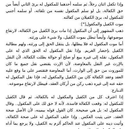
وإذا تكفل اثنان رجلاً، ثم سلمه أحدهما للمكفول له برئ الثاني أيضاً من
حق الكفالة، بل لو سلم المكفول نفسه من تلقائه، أو سلمه أجنبي
للمكفول له، برئ الكفيلان من كفالته.
موت الكفيل والمكفول[*]:
ذهب المشهور إلى أن المكفول إذا مات برئ الكفيل من الكفالة، لارتفاع
موضوعها، وأيضاً تبطل بموت الكفيل، ولا شيء على ورثته.
أما موت المكفول له فلا يبطلها، بل ينتقل الحق إلى ورثته، ولهم مطالبة
الكفيل بإحضار الغريم. وإذا نقل المكفول له الحق الذي له على
المكفول، نقله إلى غيره ببيع أو صلح أو حوالة بطلت الكفالة، لأن النقل
بالإرث غير النقل بالمعاوضة، لأن الإرث يقتضي نقل جميع ما كان
للموروث من حق إلى الوارث، أما المعاوضة فتقتصر على ما وقع عليه
العقد وعقد الكفالة كان بين الكفيل والمكفول له، فإذا نقل المكفول له
حقه عنه إلى غيره ذهب ركن من أركان العقد، فيبطل لارتفاع موضوعه.
التـنازع:
إذا اعترف كل من الكفيل والمكفول له بالكفالة، ثم قال الكفيل
للمكفول له: وقعت الكفالة فاسدة، لأنه لا حق لك على المكفول.. وقال
المكفول له: بل هي صحيحة. كان القول قوله بيمينه، لأن الأصل صحة
العقد، حتى يثبت العكس.. وإذا حلف المكفول له على صحة الكفالة،
وأثبت دينه على المكفول عند الحاكم ألزم به الكفيل، ولا يرجع بما أداه