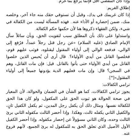
وإذا كان المقضي أقل فإنما يرجع بما غرم.
إطلاق الغريم:
إذا كان غريمك في يدك، وقبل أن تستوفي حقك منه جاء آخر، وخلصه
منك، ضمن إحضاره أو الأداء عنه.. فهذه المسألة ليست من الكفالة في
شيء، ولكن الفقهاء ذكروها هنا لأن حكمها حكم الكفالة.
واستدلوا على ذلك بأن المطلق سبب لتفويت الحق، وبأن سائلاً سأل
الإمام الصادق (عليه السلام) «عن رجل قتل رجلاً عمداً، فرُفع إلى
الوالي، فدفعه الوالي إلى أولياء المقتول ليقتلوه، فوثب عليهم قوم،
فخلصوا القاتل من أيدي الأولياء؟. قال أرى أن يُحبس الذين خلصوا
القاتل من أيدي الأولياء حتى يأتوا بالقاتل. قيل: فإن مات القاتل، وهم
في السجن؟ قال: وإن مات فعليهم الدية يؤدونها جميعاً إلى أولياء
المقتول»[*].
ترامي الكفالات:
يجوز ترامي الكفالات، كما هو الشأن في الضمان والحوالة، لأن المعيار
في صحة الحوالة هو ثبوت الحق على المكفول، ولو كان هذا الحق
للكفالة نفسها. ومثال ذلك أن يكفل رجل المدين، ثم يكفل الكفيل ثانٍ،
والكفيل الثاني يكفله ثالث، وهكذا. وإذا أحضر الثالث مكفوله الثاني برئ
الثالث وحده، وكان الثاني مسؤولاً عن إحضار مكفوله. وإذا أحضر الكفيل
الأول الأصيل الذي تعلق الحق به للمكفول له برئ الجميع، لأنهم فروع
عنه.