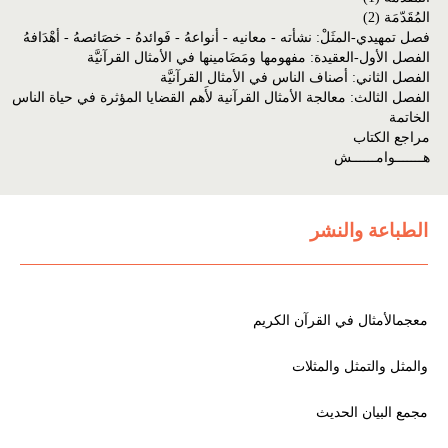
المُقَدّمَة (2)
فصل تمهيدي-المثَلْ: نشأته - معانيه - أنواعهُ - فَوائدهُ - خصَائصهُ - أهْدَافهُ
الفصل الأول-العقيدة: مفهومها ومَضَامينها في الأمثال القرآنيَّة
الفصل الثاني: أصناف الناس في الأمثال القرآنيَّة
الفصل الثالث: معالجة الأمثال القرآنية لأَهم القضايا المؤثرة في حياة الناس
الخاتمة
مراجع الكتاب
هـــــــوامــــــش
الطباعة والنشر
معجمالأمثال في القرآن الكريم
والمثل والتمثل والمثلات
مجمع البيان الحديث