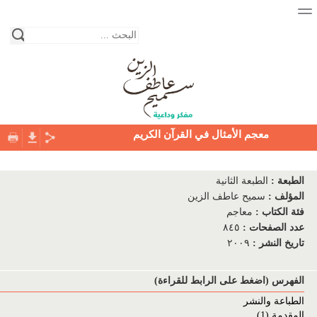
معجم الأمثال في القرآن الكريم
الصفحة الرئيسية
الطبعة
:
الطبعة الثانية
نبذة عن حياة الكاتب
المؤلف
:
سميح عاطف الزين
فئة الكتاب
:
معاجم
المكتبة
عدد الصفحات
:
٨٤٥
تاريخ النشر
:
٢٠٠٩
فئات الكتب
دور النشر
الفهرس (اضغط على الرابط للقراءة)
الطباعة والنشر
التواصل معنا
المقدمة (1)