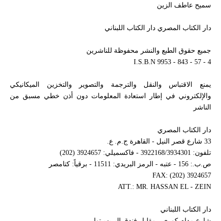
سميح عاطف الزين
دار الكتاب المصري دار الكتاب اللبناني
جميع حقوق الطبع والنشر محفوظة للناشرين
I.S.B.N 9953 - 843 - 57 - 4
يمنع الاقتباس والنقل والترجمة والتصوير والتخزين الميكانيكي
والإلكتروني في إطار استعادة المعلومات دون أذن خطي مسبق من
الناشر
دار الكتاب المصري
33 شارع قصر النيل - القاهرة ج.م. ع.
تلفون: 3922168/3934301 - فاكسميلي: 3924657 (202)
ص.ب.: 156 - عتبه - الرمز البريدي: 11511 - برقياً: كتامصر
FAX: (202) 3924657
ATT.: MR. HASSAN EL - ZEIN
دار الكتاب اللبناني
شارع مدام كوري - مقابل فندق البريسـتول